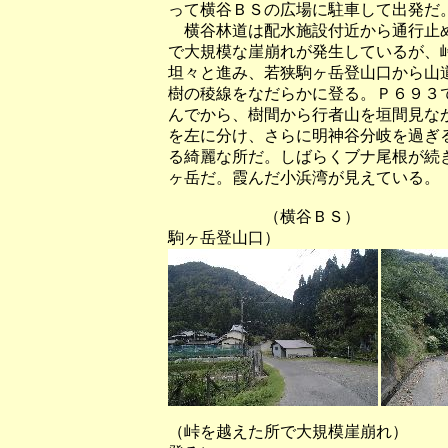
って横谷ＢＳの広場に駐車して出発だ
横谷林道は配水施設付近から通行止め
で大規模な崖崩れが発生しているが、
坦々と進み、若狭駒ヶ岳登山口から山
樹の稜線をなだらかに登る。Ｐ６９３
んでから、樹間から行者山を垣間見な
を左に分け、さらに明神谷分岐を過ぎ
る綺麗な所だ。しばらくブナ尾根が続
ヶ岳だ。霞んだ小浜湾が見えている。
（横谷ＢＳ） （横谷林道
駒ヶ岳登山口）
（峠を越えた所で大規模崖崩れ