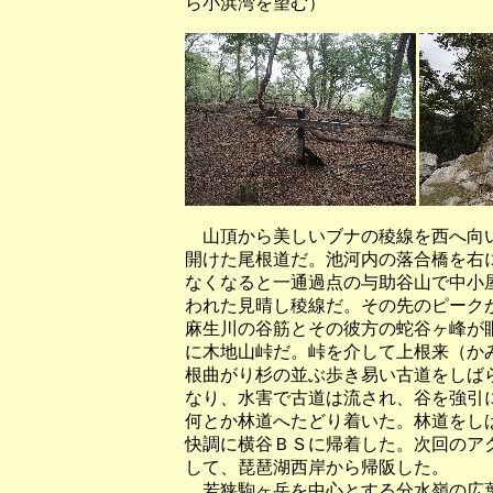
ら小浜湾を望む）
山頂から美しいブナの稜線を西へ向い
開けた尾根道だ。池河内の落合橋を右
なくなると一通過点の与助谷山で中小
われた見晴し稜線だ。その先のピーク
麻生川の谷筋とその彼方の蛇谷ヶ峰が
に木地山峠だ。峠を介して上根来（か
根曲がり杉の並ぶ歩き易い古道をしば
なり、水害で古道は流され、谷を強引
何とか林道へたどり着いた。林道をし
快調に横谷ＢＳに帰着した。次回のア
して、琵琶湖西岸から帰阪した。
若狭駒ヶ岳を中心とする分水嶺の広葉