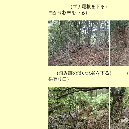
（ブナ尾根を下る
曲がり杉林を下る）
（踏み跡の薄い北谷を下る） （
岳登り口）