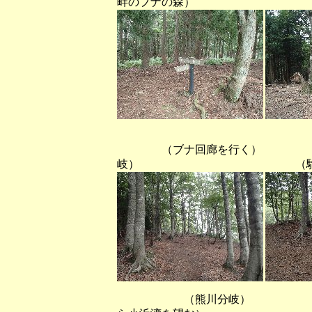
畔のブナの森）
（ブナ回廊を行く） 
岐） （駒ヶ
（熊川分岐） （若