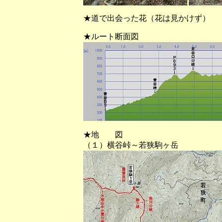
★道で出会った花（花は見かけず）
★ルート断面図
★地 図
（１）横谷峠～若狭駒ヶ岳