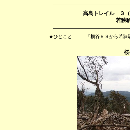
高島トレイル ３（
若狭駒
★ひとこと 「横谷ＢＳから若狭駒
桜