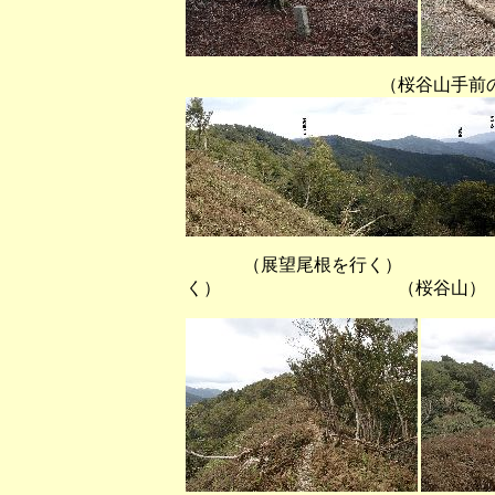
（桜谷山手前の展望稜線
（展望尾根を行く） （
く） （桜谷山）