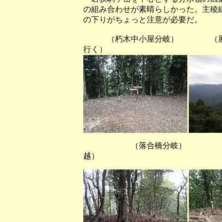
の組み合わせが素晴らしかった。主稜
の下りがちょっと注意が必要だ。
（朽木中小屋分岐） （展望
行く）
（落合橋分岐） （一
越）