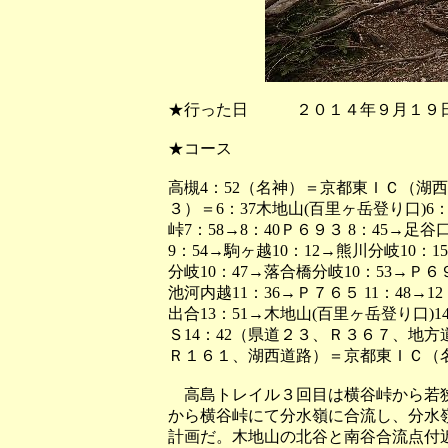
★行った日 ２０１４年９月１９
★コース
高槻4：52（名神）＝京都東ＩＣ（湖
３）＝6：37木地山(百里ヶ岳登り口)6：
峠7：58→8：40Ｐ６９３ 8：45→足
9：54→駒ヶ越10：12→熊川分岐10：15
分岐10：47→落合橋分岐10：53→Ｐ６９
池河内越11：36→Ｐ７６５ 11：48→12
出合13：51→木地山(百里ヶ岳登り口)14
Ｓ14：42（県道２３、Ｒ３６７、地
Ｒ１６１、湖西道路）＝京都東ＩＣ（名
高島トレイル３回目は横谷峠から若狭
から横谷峠にて分水嶺に合流し、分水
計画だ。木地山の北谷と南谷合流点付