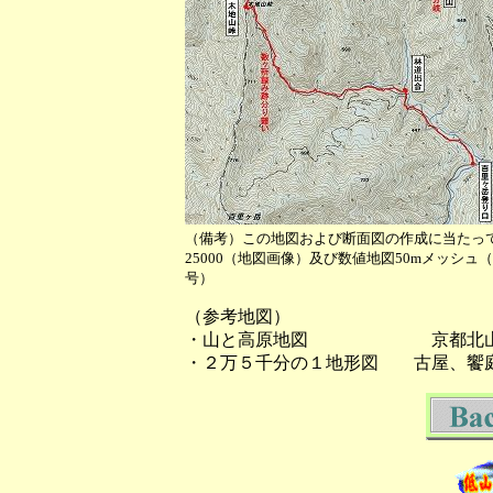
（備考）この地図および断面図の作成に当たっ
25000（地図画像）及び数値地図50mメッシ
号）
（参考地図）
・山と高原地図 京都北
・２万５千分の１地形図 古屋、饗