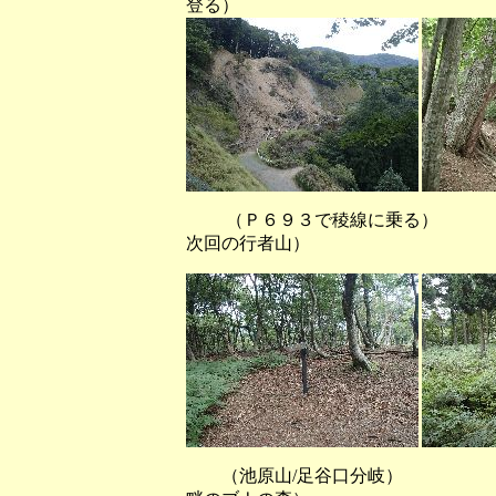
登る）
（Ｐ６９３で稜線に乗る） （
次回の行者山）
（池原山/足谷口分岐）