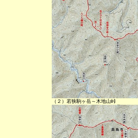
（２）若狭駒ヶ岳～木地山峠