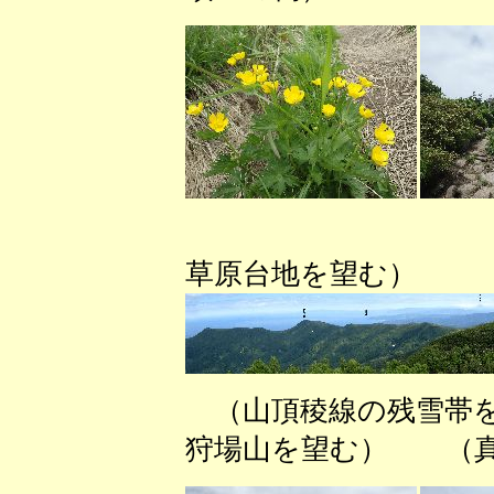
（狩場山
草原台地を望む）
（山頂稜線の残雪帯を
狩場山を望む） （真