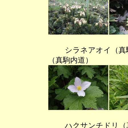
シラネアオイ（真
（真駒内道） エ
ハクサンチドリ（真