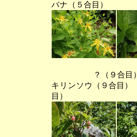
バナ（５合目） 
？（９合目
キリンソウ（９合目）
目）