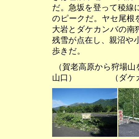
だ。急坂を登って稜線
のピークだ。ヤセ尾根
大岩とダケカンバの南
残雪が点在し、親沼や
歩きだ。
（賀老高原から狩場
山口） （ダケカン