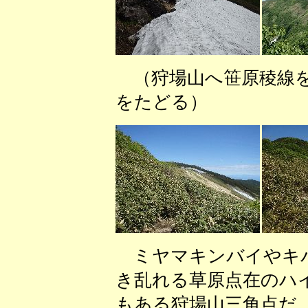
（狩場山へ笹原稜
をたどる） （
ミヤマキンバイやキバ
き乱れる草原点在のハ
もある狩場山三角点だ