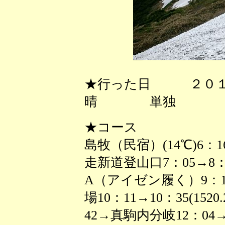
★行った日 ２０１
晴 単独
★コース
島牧（民宿）(14℃)6：
走新道登山口7：05→8：
A（アイゼン履く）9：13
場10：11→10：35(152
42→真駒内分岐12：04→