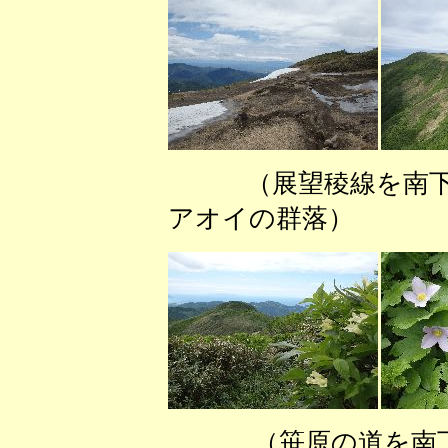
（展望稜線を南
アオイの群落） （
（笹原の道を南