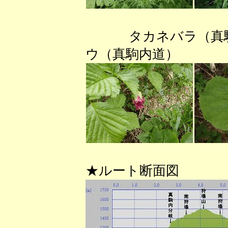
タカネバラ（真
ウ（真駒内道） 
★ルート断面図