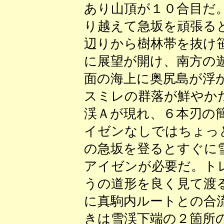
あり山頂が１０合目だ
り越えて急坂を頑張る
辺りから樹林帯を抜け
に展望が開け、南方の
面の海上に奥尻島が浮
スミレの群落が鮮やか
渓Ａが現れ、６本刃の
イゼンなしではちょっ
の急坂を登るとすぐに
アイゼンが必要だ。ト
うの道形を良く見て渡
に真駒内ルートとの合
きは雪渓下端の２箇所