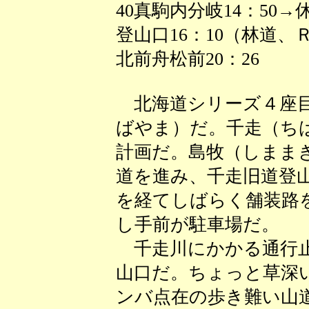
40真駒内分岐14：50→
登山口16：10（林道、
北前舟松前20：26
北海道シリーズ４座目
ばやま）だ。千走（ち
計画だ。島牧（しまま
道を進み、千走旧道登
を経てしばらく舗装路
し手前が駐車場だ。
千走川にかかる通行止
山口だ。ちょっと草深
ンバ点在の歩き難い山