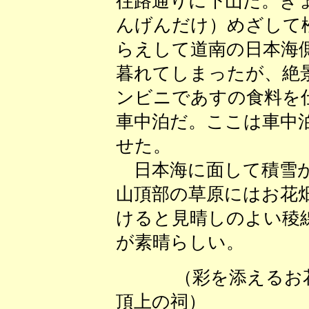
往路通りに下山だ。き
んげんだけ）めざして
らえして道南の日本海
暮れてしまったが、絶
ンビニであすの食料を仕
車中泊だ。ここは車中
せた。
日本海に面して積雪が
山頂部の草原にはお花
けると見晴しのよい稜
が素晴らしい。
（彩を添える
頂上の祠） 