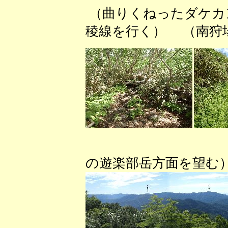
（曲りくねったダケカ
稜線を行く） （南狩
（五合目
の遊楽部岳方面を望む