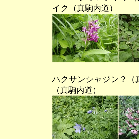
イク（真駒内道） 
ハクサンシャジン？
（真駒内道） ツ