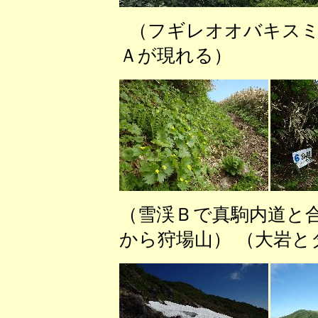
（フギレオオバキ
Ａが現れる） （
（雪渓Ｂで真駒内道と
から狩場山） （大岩