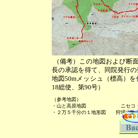
（備考）この地図および断面
長の承認を得て、同院発行の数
地図50mメッシュ（標高）
18総使、第90号）
（参考地図）
・山と高原地図 ニセコ・羊
・２万５千分の１地形図 狩場山