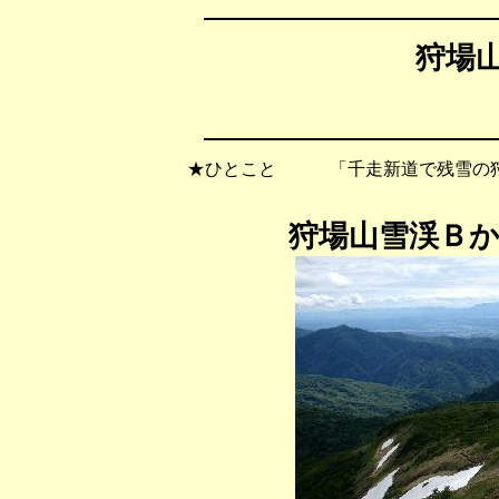
狩場山
★ひとこと 「千走新道で残雪の狩
狩場山雪渓Ｂ