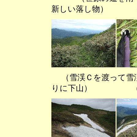
新しい落し物） （
（雪渓Ｃを渡っ
りに下山） （千