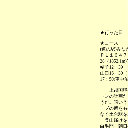
★行った日
★コース
(道の駅)みな
Ｐ１１６４ 7：
28（1852.1
帽子12：39→
山口16：3
17：50(車中泊
上越国境の
トンの計画だ
うだ。暗いう
ーブの所を右
なく土合駅を
登山届けを出
白毛門・朝日