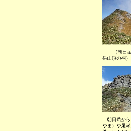
（朝日
岳山頂の祠）
朝日岳から、
やま）や尾瀬