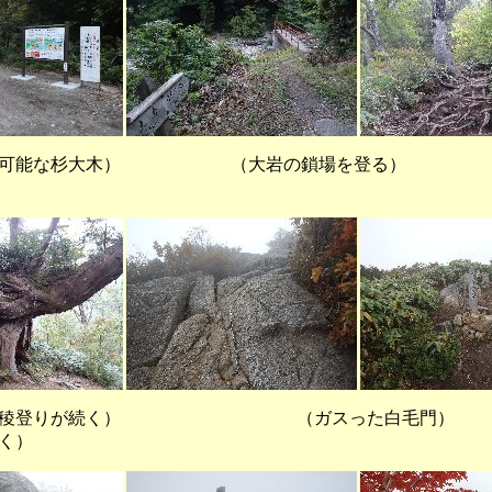
可能な杉大木） （大岩の鎖場を登る）
登りが続く） （ガスった白毛門
く）