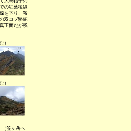
て大烏帽子の
での紅葉稜線
線を下り、鞍
の双コブ駱駝
真正面だが残
む）
む）
（笠ヶ岳へ