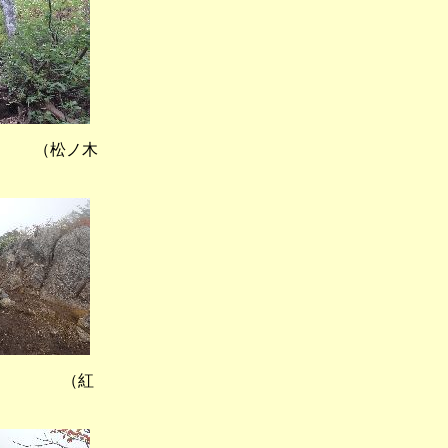
 （松ノ木
） （紅