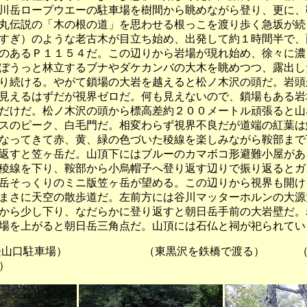
川岳ロープウエーの駐車場を樹間から眺めながら登り、更に、
丸伝説の「木の根の道」を思わせる根っこを渡り歩く急坂が続
すぎ）のような老古木が目立ち始め、出発して約１時間半で、
のあるＰ１１５４だ。この辺りから岩場が現れ始め、徐々に濃
ぼうっと林立するブナやダケカンバの大木を眺めつつ、露出し
り続ける。やがて鎖場の大岩を越えると松ノ木沢の頭だ。岩頭
見えるはずだが視界ゼロだ。何も見えないので、鎖場もある岩
だけだ。松ノ木沢の頭から標高差約２００メートル頑張ると山
スのピーク、白毛門だ。相変わらず視界不良だが道端の紅葉は
なってきて赤、黄、緑の色づいた稜線を楽しみながら鞍部まで
返すと笠ヶ岳だ。山頂下にはブルーのカマボコ形避難小屋があ
稜線を下り、鞍部から小烏帽子へ登り返す辺りで振り返るとガ
岳そっくりのミニ版笠ヶ岳が望める。この辺りから視界も開け
まさに天空の散歩道だ。左前方には谷川マッターホルンの大源
から少し下り、なだらかに登り返すと朝日岳手前の大岩壁だ。
場を上がると朝日岳三角点だ。山頂には石仏と祠が祀られてい
駐車場） （東黒沢を鉄橋で渡る） （木
）