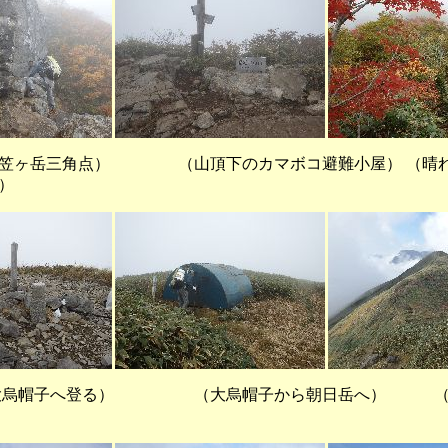
三角点） （山頂下のカマボコ避難小屋） （晴れ
）
子へ登る） （大烏帽子から朝日岳へ） （稜