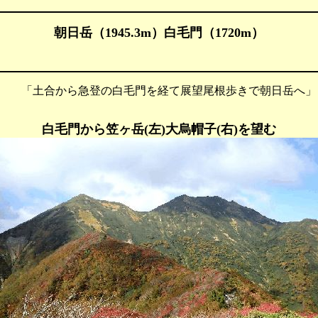
朝日岳（1945.3m）白毛門
（1720m）
 「土合から急登の白毛門を経て展望尾根歩きで朝日岳へ」
白毛門から笠ヶ岳(左)大烏帽子(右)を望む