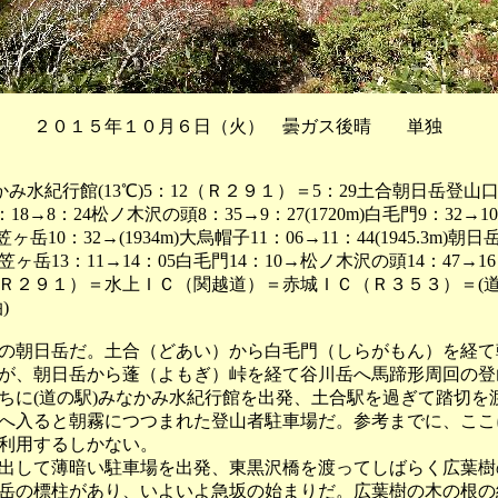
 ２０１５年１０月６日（火） 曇ガス後晴 単独
かみ水紀行館(13℃)5：12（Ｒ２９１）＝5：29土合朝日岳登山口5
18→8：24松ノ木沢の頭8：35→9：27(1720m)白毛門9：32→1
m)笠ヶ岳10：32→(1934m)大烏帽子11：06→11：44(1945.3m)朝
笠ヶ岳13：11→14：05白毛門14：10→松ノ木沢の頭14：47→1
0（Ｒ２９１）＝水上ＩＣ（関越道）＝赤城ＩＣ（Ｒ３５３）＝(道
)
朝日岳だ。土合（どあい）から白毛門（しらがもん）を経て
が、朝日岳から蓬（よもぎ）峠を経て谷川岳へ馬蹄形周回の登
ちに(道の駅)みなかみ水紀行館を出発、土合駅を過ぎて踏切を
へ入ると朝霧につつまれた登山者駐車場だ。参考までに、ここ
利用するしかない。
して薄暗い駐車場を出発、東黒沢橋を渡ってしばらく広葉樹
岳の標柱があり、いよいよ急坂の始まりだ。広葉樹の木の根の