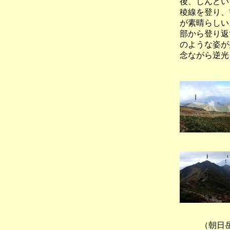
後、しんどい
稜線を登り、
が素晴らしい
部から登り返
のような姿が
念ながら逆光
（朝日
（朝日
（朝日岳