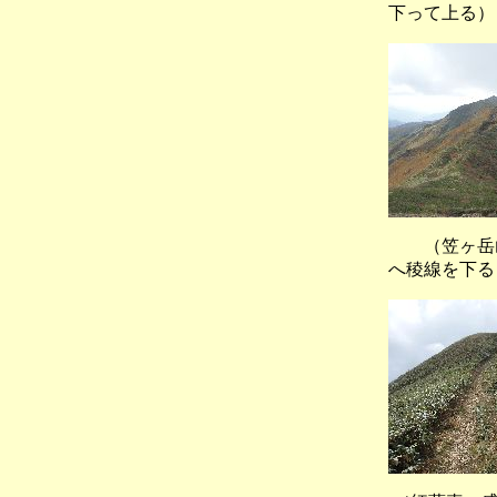
下って上る）
（笠ヶ岳
へ稜線を下る