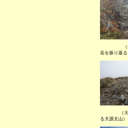
（笠ヶ岳
岳を振り返る
（大烏帽
る大源太山）