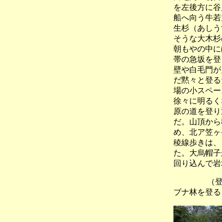
を左後方に谷
船へ向う牛若
生杉（あしう
そうな大木杉
朝もやの中に
帯の急坂を登
壁や白毛門が
だ黙々と登る
場の小スペー
徐々に明るく
原の道を登り
だ。山頂から
め、北ア笠ヶ
稜線歩きは、
た。大烏帽子
回り込んで岩
（登山口
ブナ林を登る