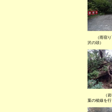
（雨宿り
沢の頭）
（岩稜
葉の稜線を行