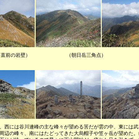
岳直前の岩壁） （朝日岳三角点）
西には谷川連峰の主な峰々が望める筈だが雲の中、東には武
周辺の峰々、南にはたどってきた大烏帽子や笠ヶ岳が望めた。