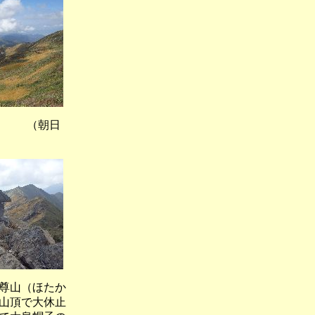
 （朝日
尊山（ほたか
山頂で大休止