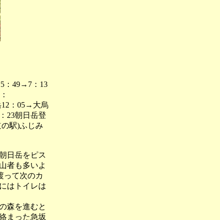
：49→7：13
0：
日岳12：05→大烏
6：23朝日岳登
の駅)ふじみ
朝日岳をピス
山者も多いよ
渡って次のカ
にはトイレは
の森を進むと
絡まった急坂