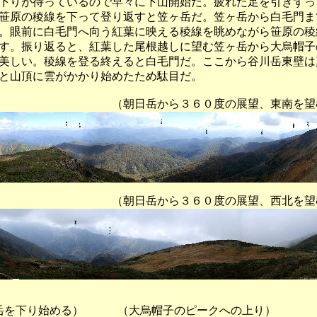
下りが待っているので早々に下山開始だ。疲れた足を引きずっ
笹原の稜線を下って登り返すと笠ヶ岳だ。笠ヶ岳から白毛門ま
。眼前に白毛門へ向う紅葉に映える稜線を眺めながら笹原の稜
す。振り返ると、紅葉した尾根越しに望む笠ヶ岳から大烏帽子
美しい。稜線を登る終えると白毛門だ。ここから谷川岳東壁は
と山頂に雲がかかり始めたため駄目だ。
岳から３６０度の展望、東南を望
岳から３６０度の展望、西北を望
を下り始める） （大烏帽子のピークへの上り） 