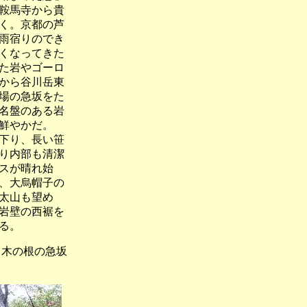
鞍馬寺から貴
く。京都の芦
雨宿りのでき
くなってきた
た岩やゴーロ
から谷川岳東
場の急坂をた
名盤のある岩
鮮やかだ。
下り、長い笹
り内部も清潔
スが晴れ始
、大烏帽子の
太山も望め
岩壁の西裾を
る。
の根の急坂