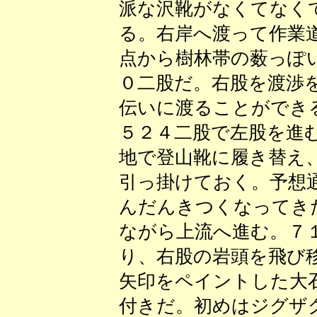
派な沢靴がなくてなく
る。右岸へ渡って作業
点から樹林帯の薮っぽ
０二股だ。右股を渡渉
伝いに渡ることができ
５２４二股で左股を進
地で登山靴に履き替え
引っ掛けておく。予想
んだんきつくなってき
ながら上流へ進む。７
り、右股の岩頭を飛び
矢印をペイントした大
付きだ。初めはジグザ