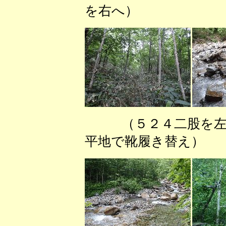
を右へ） （笹
（５２４二股を左
平地で靴履き替え）