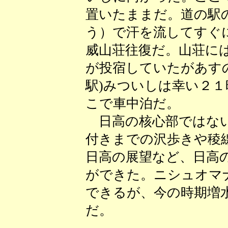
置いたままだ。道の駅
う）で汗を流してすぐ
威山荘往復だ。山荘に
が投宿していたがあす
駅)みついしは幸い２
こで車中泊だ。
日高の核心部ではない
付きまでの沢歩きや稜
日高の展望など、日高
ができた。ニシュオマ
できるが、今の時期増
だ。