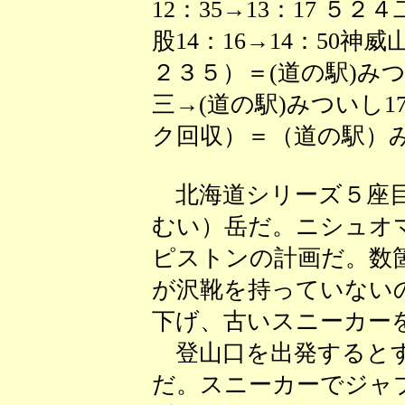
12：35→13：17 ５２
股14：16→14：50神
２３５）＝(道の駅)みつ
三→(道の駅)みついし1
ク回収）＝（道の駅）み
北海道シリーズ５座目
むい）岳だ。ニシュオ
ピストンの計画だ。数
が沢靴を持っていない
下げ、古いスニーカー
登山口を出発するとす
だ。スニーカーでジャ