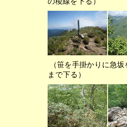
の稜線を下る） 
（笹を手掛かりに急
まで下る） （５