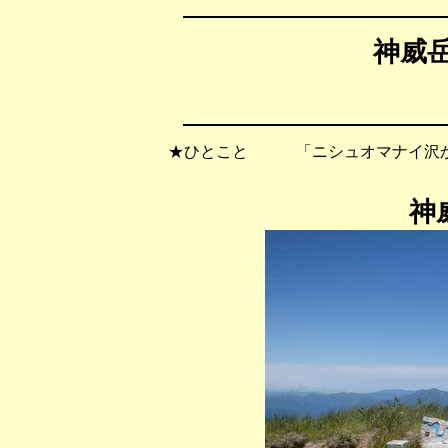
神威岳
★ひとこと 「ニシュオマナイ沢か
神