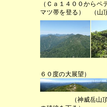
（Ｃａ１４００からペ
マツ帯を登る） （山
（神威
６０度の大展望）
（神威岳山