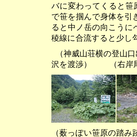
バに変わってくると笹
で笹を掴んで身体を引
ると中ノ岳の向こうに
稜線に合流すると少し
（神威山荘横の登山
沢を渡渉） （右岸尾
（薮っぽい笹原の踏み