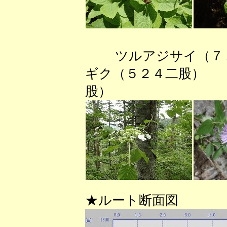
ツルアジサイ（７
ギク（５２４二股） 
股）
★ルート断面図