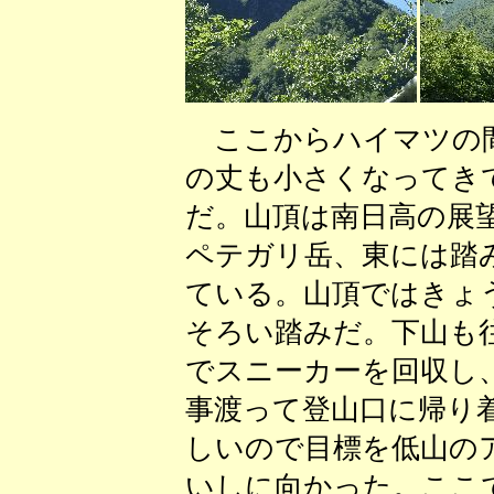
ここからハイマツの間
の丈も小さくなってき
だ。山頂は南日高の展
ペテガリ岳、東には踏
ている。山頂ではきょ
そろい踏みだ。下山も
でスニーカーを回収し
事渡って登山口に帰り
しいので目標を低山のア
いしに向かった。ここ