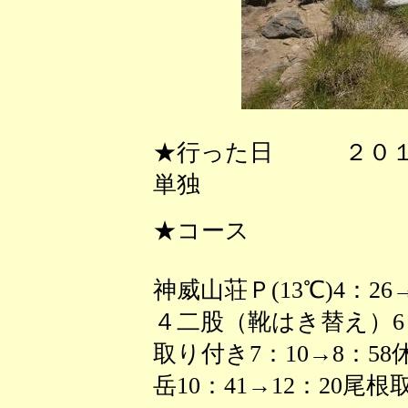
★行った日 ２０
単独
★コース
神威山荘Ｐ(13℃)4：26
４二股（靴はき替え）6：
取り付き7：10→8：58休憩
岳10：41→12：20尾