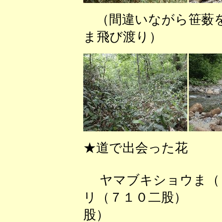
（間違いながら笹
ま飛び渡り） 
★道で出会った花
ヤマブキショウま（
リ（７１０二股） 
股）