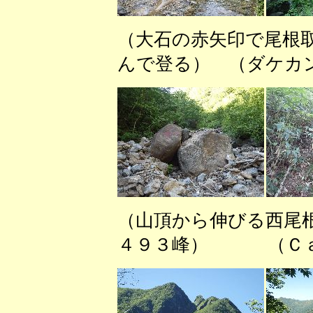
（大石の赤矢印で尾根
んで登る） （ダケカ
（山頂から伸びる西
４９３峰） （Ｃａ