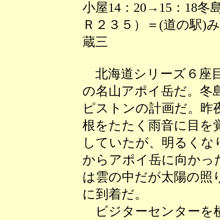
小屋14：20→15：18
Ｒ２３５）＝(道の駅)み
蔵三
北海道シリーズ６座目
の名山アポイ岳だ。冬
ピストンの計画だ。昨
根をたたく雨音に目を
していたが、明るくなり
からアポイ岳に向かっ
は雲の中だが太陽の照
に到着だ。
ビジターセンターを横