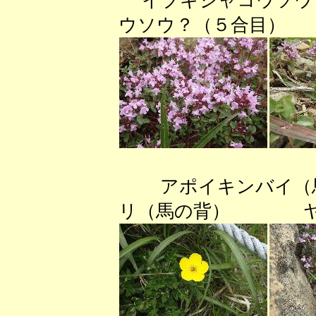
イブキジャコウソウ
ウソウ？（５合目） 
アポイキンバイ（
リ（馬の背） ヤハ