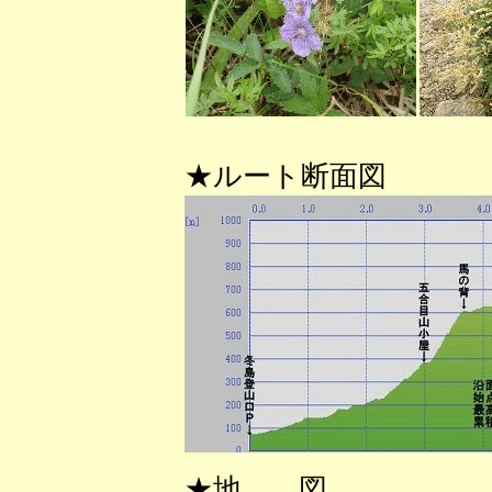
★ルート断面図
★地 図