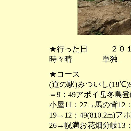
★行った日 ２０１
時々晴 単独
★コース
(道の駅)みついし(18℃
＝9：49アポイ岳冬島登山
小屋11：27→馬の背12
19→12：49(810.2m
26→幌満お花畑分岐13