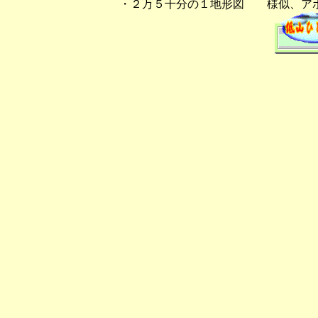
・２万５千分の１地形図 様似、ア