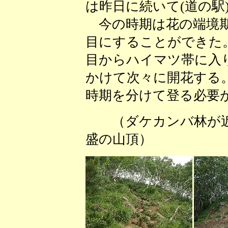
は昨日に続いて(道の駅
今の時期は花の端境期
目にすることができた
目からハイマツ帯に入
かけて次々に開花する
時期を分けて登る必要
（ダケカンバ林
盛の山頂） （