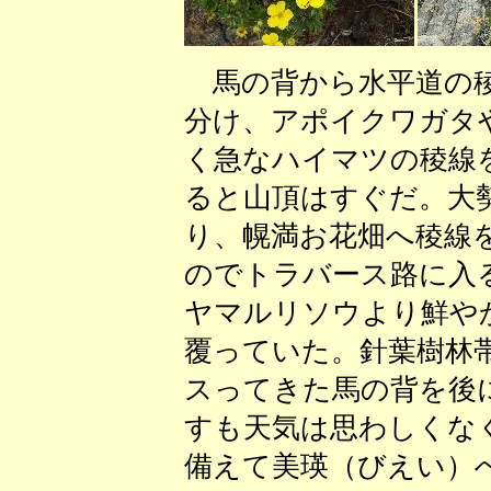
馬の背から水平道の稜
分け、アポイクワガタ
く急なハイマツの稜線
ると山頂はすぐだ。大
り、幌満お花畑へ稜線
のでトラバース路に入
ヤマルリソウより鮮や
覆っていた。針葉樹林
スってきた馬の背を後
すも天気は思わしくな
備えて美瑛（びえい）