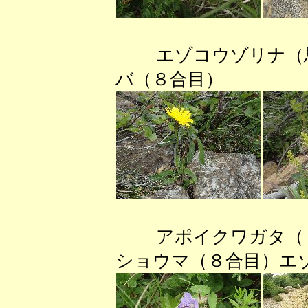
エゾコウゾリナ
バ（８合目）
アポイクワガタ（
ショウマ（８合目）エ