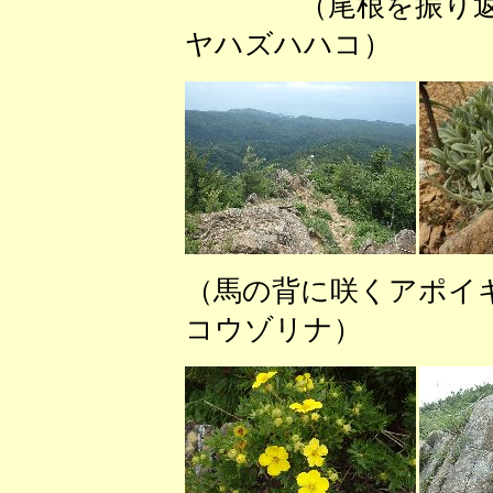
（尾根を振り返
ヤハズハハコ） 
（馬の背に咲くアポ
コウゾリナ） （