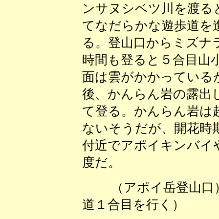
ンサヌシベツ川を渡る
てなだらかな遊歩道を
る。登山口からミズナ
時間も登ると５合目山
面は雲がかかっている
後、かんらん岩の露出
て登る。かんらん岩は
ないそうだが、開花時
付近でアポイキンバイ
度だ。
（アポイ岳登山
道１合目を行く） 