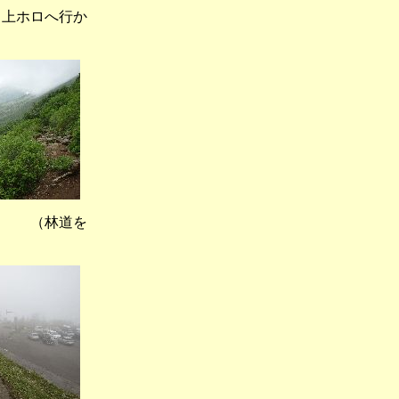
ホロへ行か
 （林道を