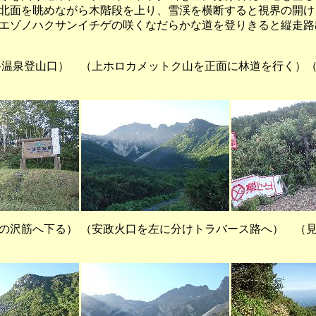
北面を眺めながら木階段を上り、雪渓を横断すると視界の開け
エゾノハクサンイチゲの咲くなだらかな道を登りきると縦走路
泉登山口） （上ホロカメットク山を正面に林道を行く）（
沢筋へ下る） （安政火口を左に分けトラバース路へ） （