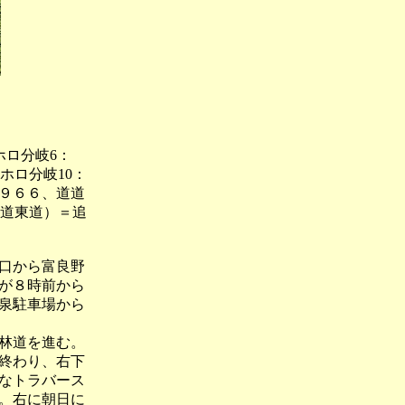
ホロ分岐6：
上ホロ分岐10：
道９６６、道道
（道東道）＝追
口から富良野
が８時前から
泉駐車場から
林道を進む。
終わり、右下
なトラバース
。右に朝日に