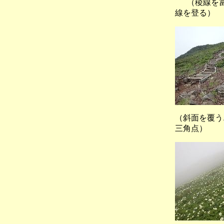
（稜線を富
線を登る）
（斜面を覆
三角点）