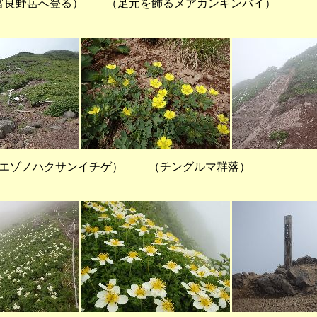
良野岳へ登る） （足元を飾るメアカンキンバイ） 
うエゾノハクサンイチゲ） （チングルマ群落） 