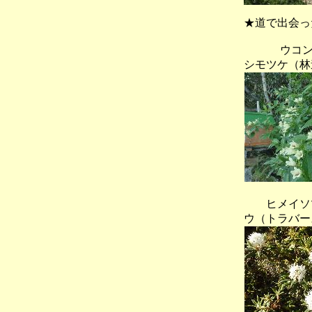
★道で出会っ
ウコン
シモツケ（林
ヒメイソツ
ウ（トラバー