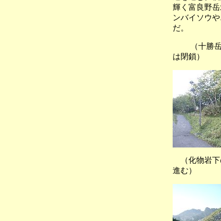
輝く富良野岳
ンバイソウや
だ。
（十勝岳温
は閉鎖）
（化物岩下の
進む）