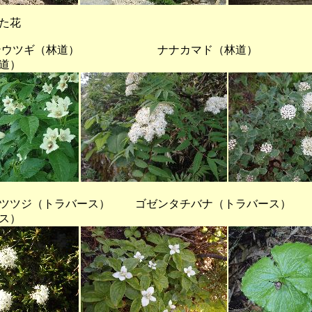
た花
ウツギ（林道） ナナカマド（林道）
道）
ツジ（トラバース） ゴゼンタチバナ（トラバース）
ス）