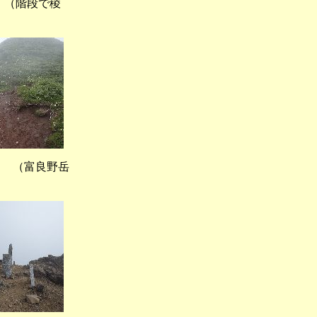
（階段で稜
（富良野岳