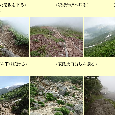
た急坂を下る） （稜線分岐へ戻る） （上
）
下り続ける） （安政火口分岐を戻る）