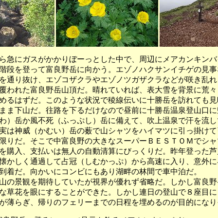
急にガスがかかりぼーっとした中で、周辺にメアカンキンバ
階段を登って富良野岳に向かう。エゾノハクサンイチゲの見事
を通り抜け、エゾコザクラやエゾノツガザクラなどが咲き乱れ
覆われた富良野岳山頂だ。晴れていれば、表大雪を背景に荒々
めるはずだ。このような状況で稜線伝いに十勝岳を訪れても見
まま下山だ。往路を下るだけなので昼前に十勝岳温泉登山口に
わ）岳か風不死（ふっぷし）岳に備えて、吹上温泉で汗を流し
実は神威（かむい）岳の薮で山シャツをハイマツに引っ掛けて
限りだ。そこで中富良野の大きなスーパーＢＥＳＴＯＭでシャ
を購入、支払いは無人の自動清算にびっくりだ。昨年登った芦
懐かしく通過して占冠（しむかっぷ）から高速に入り、意外に早
到着だ。向かいにコンビにもあり湖畔の林間で車中泊だ。
の景観を期待していたが視界が優れず省略だ。しかし富良野
な草花を眼にすることができた。しかし連日の登山で８座目に
が薄らぎ、帰りのフェリーまでの日程を埋めるのが目的になり