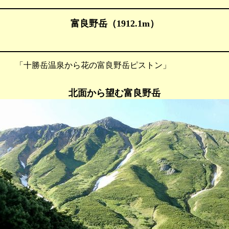
富良野岳（1912.1m）
 「十勝岳温泉から花の富良野岳ピストン」
北面から望む富良野岳