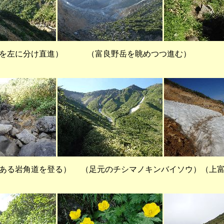
を左に分け直進） （富良野岳を眺めつつ進む） 
岩角道を登る） （足元のチシマノキンバイソウ）（上富