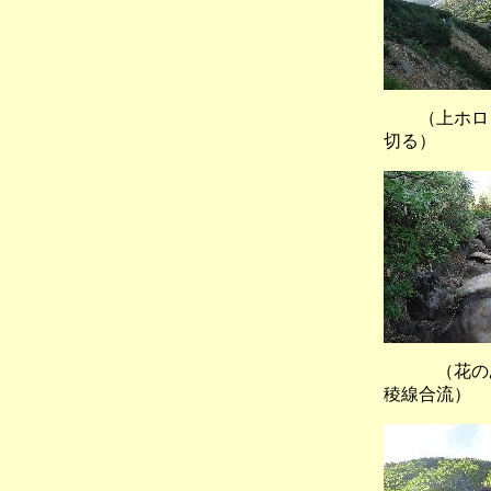
（上ホロ
切る）
（花のある
稜線合流）