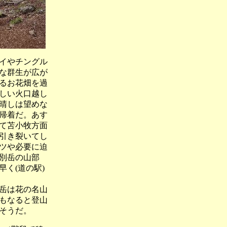
イやチングル
な群生が広が
るお花畑を過
しい火口越し
晴しは望めな
帰着だ。あす
て苫小牧方面
引き裂いてし
ツや必要に迫
別岳の山部
く(道の駅)
岳は花の名山
もなると登山
そうだ。