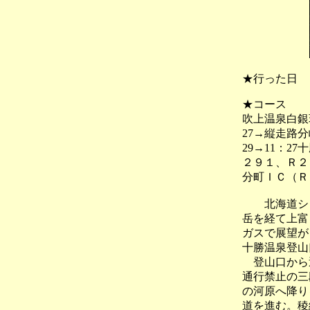
★行った日
★コース
吹上温泉白銀荘
27→縦走路分岐
29→11：
２９１、Ｒ２
分町ＩＣ（Ｒ
北海道シリ
岳を経て上富
ガスで展望が
十勝温泉登山
登山口から逆
通行禁止の三
の河原へ降り
道を進む。稜