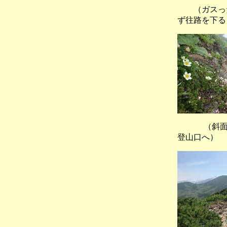
（ガスっ
ず往路を下る
（斜面を
登山口へ）