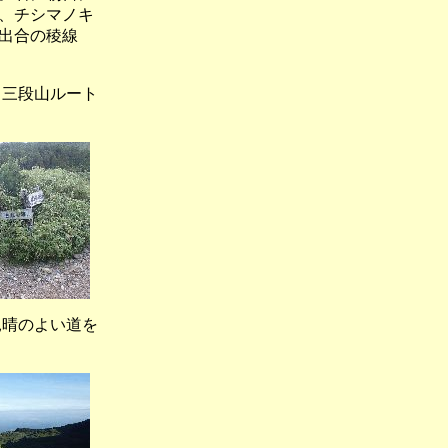
、チシマノキ
出合の稜線
三段山ルート
見晴のよい道を