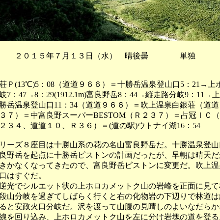
 ２０１５年７月１３日（水） 晴後曇 単独
Ｐ(13℃)5：08（道道９６６）＝十勝岳温泉登山口5：21→上
7：47→8：29(1912.1m)富良野岳8：44→縦走路分岐9：11→
27十勝岳温泉登山口11：34（道道９６６）＝吹上温泉白銀荘（道
３７）＝中富良野スーパーBESTOM（Ｒ２３７）＝占冠ＩＣ
２３４、道道１０、Ｒ３６）＝(道の駅)ウトナイ湖16：54
ーズ８座目は十勝山系の花の名山富良野岳だ。十勝温泉登山
良野岳を起点に十勝岳ピストンの計画だったが、早朝は晴天だ
きかなくなってきたので、富良野岳ピストンに変更だ。吹上温
口はすぐだ。
光でシルエット状の上ホロカメットク山の岩峰を正面に見て
段山分岐を過ぎてしばらく行くと右の化物岩の下辺りで林道は
ると安政火口分岐だ。沢を渡って山腹の見晴しのよいなだらか
線を回り込み、上ホロカメットク山を左に分け岩塊の道を登る