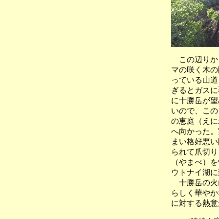
この辺りから
マの咲く木の
っている山道
ぎるとガスに
に十勝岳が望
いので、この
の恵庭（えに
へ向かった。
まい格好悪い
られて爪切り
（やまべ）を
ウトナイ湖に
十勝岳の火山
らしく華やか
に対する熱意