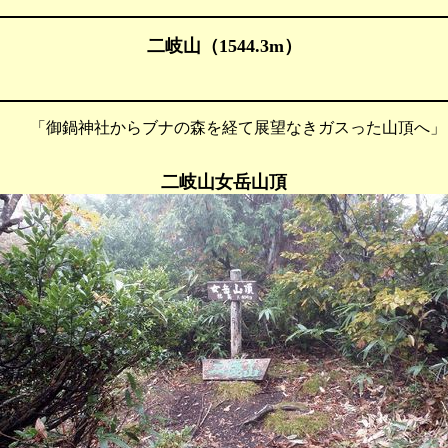
二岐山（1544.3m）
 「御鍋神社からブナの森を経て展望なきガスった山頂へ」
二岐山女岳山頂