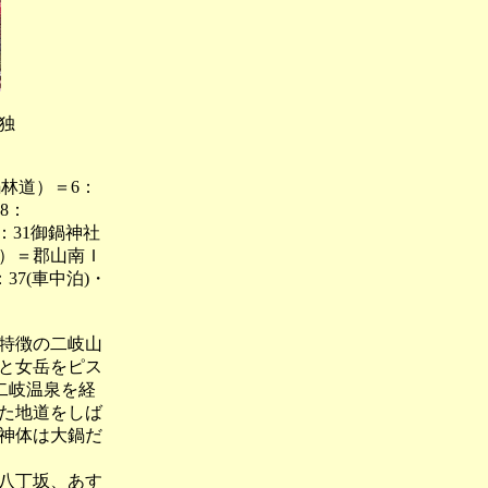
独
鍋林道）＝6：
8：
0：31御鍋神社
７）＝郡山南Ｉ
37(車中泊)・
特徴の二岐山
と女岳をピス
二岐温泉を経
た地道をしば
神体は大鍋だ
八丁坂、あす