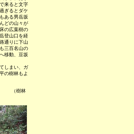
で来ると文字
過ぎるとダケ
もある男岳坂
んどの山々が
床の広葉樹の
岳登山口を経
路通りに下山
も三百名山の
へ移動、豆坂
てしまい、ガ
平の樹林もよ
（樹林