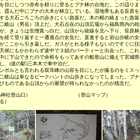
を目にしつつ赤布を頼りに登るとブナ林の台地だ。この辺りま
、霞んだ中にブナの大木が林立している。湿地帯もある笹原を
する大石ごろごろの歩きにくい急坂だ。木の根の絡まった急坂
二岐山（男岳）頂上だ。大石点在の山頂広場から福島県内の殆
が、きょうは生憎真っ白だ。山頂から稜線を北へ下り、笹原林
を経て登り返すと一通過点の女岳だ。直進すると岩山分岐の女
がここから引き返しだ。ガスがとれる様子もないのですぐに往
天候にもかかわらず途中で３組のパーティーと出会った。これ
中に下山できたので余裕をもってあすの船形山に備えて宮城県
し、(道の駅)三本木で車中泊だ。
ボルとも言われる双耳峰の山容を目にしたが撮るのをミスっ
二岐山は単なるピークハントの山歩きになってしまった。ブナ
びものである山頂からの展望が得られなかったのが残念だ。
神社登山口） （登山マップ） 
る）