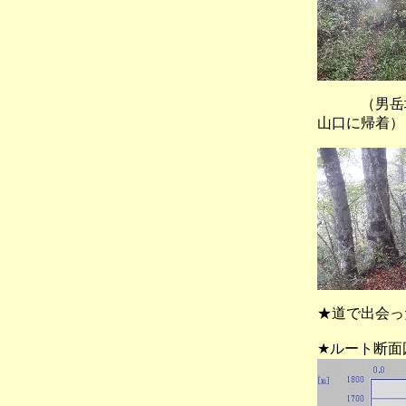
（男岳
山口に帰着）
★道で出会っ
★ルート断面