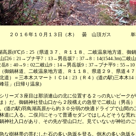
 ２０１６年１０月１３日（木） 曇 山頂ガス 単
鳥湖高原(8℃)5：25（県道３７、Ｒ１１８、二岐温泉地方道、御
口6：21→ブナ平7：13→男岳坂7：37→8：14(1544.3m)二岐山
m)女岳8：40→9：02二岐山9：14→男岳坂9：37→ブナ平9：55→1
43（御鍋林道、二岐温泉地方道、Ｒ１１８、県道２９、県道４
東北道）＝三本木スマートＩＣ14：23（Ｒ４）(道の駅)三本木14：
峰荘」(日帰り温泉)
リーズ３座目は那須連山の北に位置する２っの丸いピークが
ま）だ。御鍋神社登山口から２段構えの急登で二岐山（男岳）
。(道の駅)羽鳥湖高原から約３０分弱の快適ドライブで山間の
林道に入る。二俣川にそって普通セダンではしんどそうな荒れ
鍋神社入口があり、その先が登山口だ。見ていないが神社のご
な樹林帯の苔むした石の多い急坂を登る。倒木の多い急坂を