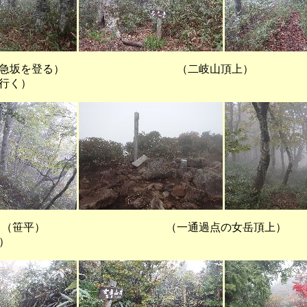
坂を登る） （二岐山頂上）
行く）
） （一通過点の女岳頂上） 
）