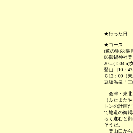
★行った日
★コース
(道の駅)羽
06御鍋神社登山
20→(1504
登山口10：
Ｃ12：00（
豆坂温泉「三
会津・東北シ
（ふたまたや
トンの計画だ
て地道の御鍋
らく進むと御
そうだ。
登山口から急