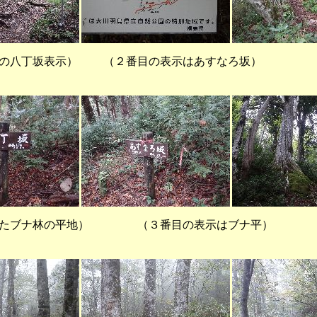
の八丁坂表示） （２番目の表示はあすなろ坂） （
たブナ林の平地） （３番目の表示はブナ平） （