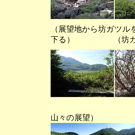
（展望地から坊ガ
下る） （坊ガツ
（坊ガ
山々の展望）