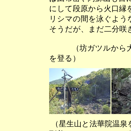
にして段原から火口縁
リシマの間を泳ぐよう
そうだが、まだ二分咲
（坊ガツルから
を登る） （
（星生山と法華院温