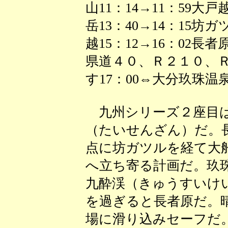
山11：14→11：59大戸越1
岳13：40→14：15坊
越15：12→16：02長
県道４０、Ｒ２１０、Ｒ
す17：00⇔大分玖珠温
九州シリーズ２座目は
（たいせんざん）だ。
点に坊ガツルを経て大
へ立ち寄る計画だ。玖
九酔渓（きゅうすいけ
を過ぎると長者原だ。
場に滑り込みセーフだ