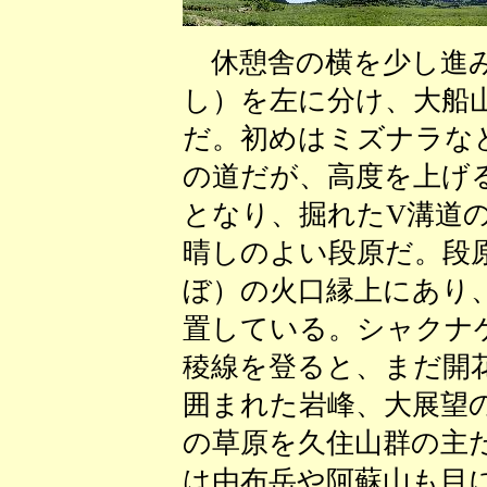
休憩舎の横を少し進み
し）を左に分け、大船
だ。初めはミズナラな
の道だが、高度を上げ
となり、掘れたV溝道
晴しのよい段原だ。段
ぼ）の火口縁上にあり
置している。シャクナ
稜線を登ると、まだ開
囲まれた岩峰、大展望
の草原を久住山群の主
は由布岳や阿蘇山も目