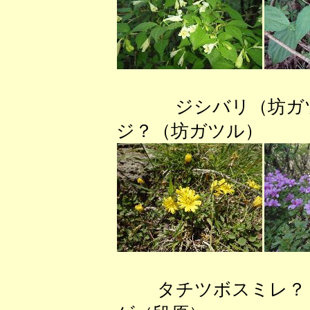
ジシバリ（坊
ジ？（坊ガツル） 
タチツボスミレ