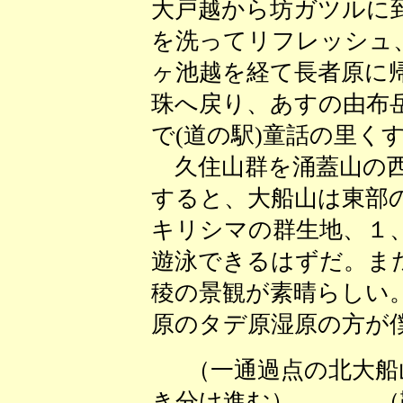
大戸越から坊ガツルに
を洗ってリフレッシュ
ヶ池越を経て長者原に
珠へ戻り、あすの由布
で(道の駅)童話の里く
久住山群を涌蓋山の西
すると、大船山は東部
キリシマの群生地、１
遊泳できるはずだ。ま
稜の景観が素晴らしい
原のタデ原湿原の方が
（一通過点の北大船
き分け進む） （鞍