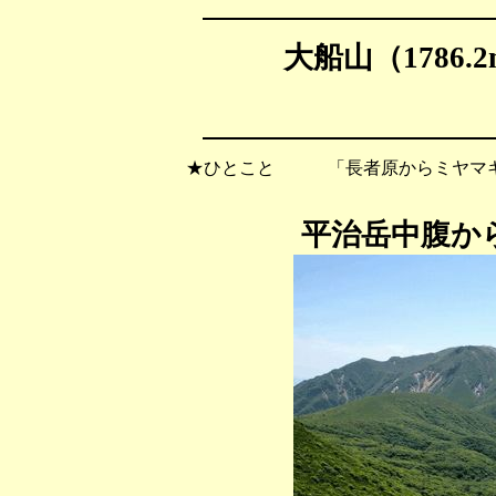
大船山（1786.
★ひとこと 「長者原からミヤマキ
平治岳中腹か