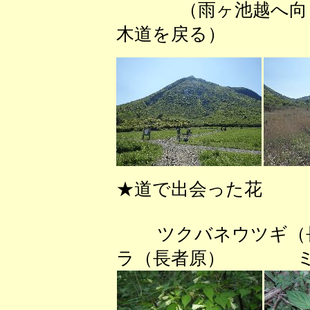
（雨ヶ池越へ
木道を戻る） 
★道で出会った花
ツクバネウツギ
ラ（長者原） ミヤ