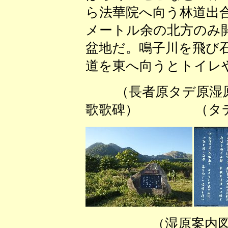
ら法華院へ向う林道出
メートル余の北方のみ
盆地だ。鳴子川を飛び
道を東へ向うとトイレ
（長者原タデ原湿
歌歌碑） （タデ原
（湿原案