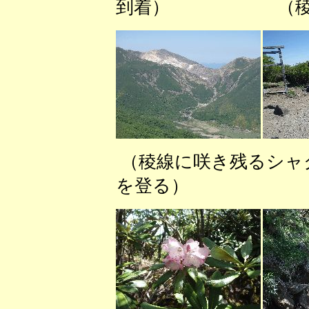
到着） （稜線を
（稜線に咲き残るシ
を登る） （