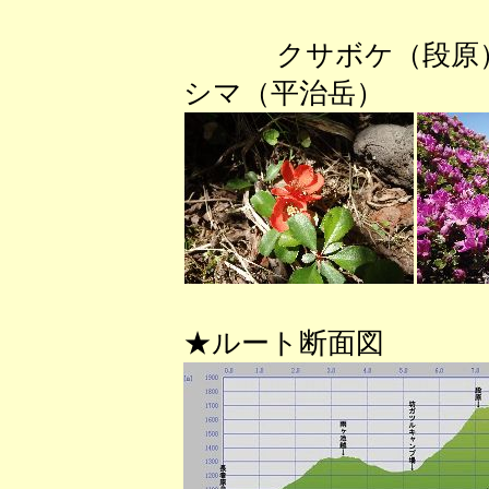
クサボケ（段
シマ（平治岳） 
★ルート断面図