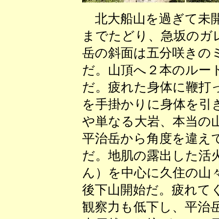
北大船山を過ぎて未開
までたどり、急坂のガ
岳の斜面は五分咲きの
だ。山頂へ２本のルー
だ。疲れた身体に鞭打
を手掛かりに身体を引
や単なる大岩、本当の
平治岳から角度を違え
だ。地肌の露出した活
ん）を中心に久住の山
後下山開始だ。疲れて
観察力も低下し、平治