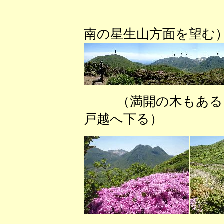
（平治
南の星生山方面を望む
（満開の木
戸越へ下る） 