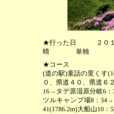
★行った日 ２０１
晴 単独
★コース
(道の駅)童話の里くす(1
０、県道４０、県道６２
16→タデ原湿原分岐6：3
ツルキャンプ場8：34→10
41(1786.2m)大船山10