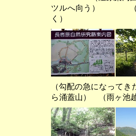
ツルへ向う） （自
く）
（勾配の急になってき
ら涌蓋山） （雨ヶ池