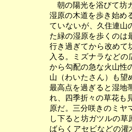
朝の陽光を浴びて坊ガ
湿原の木道を歩き始め
ていないが、久住連山
た緑の湿原を歩くのは
行き過ぎてから改めて
入る。ミズナラなどの
から勾配の急な火山性
山（わいたさん）も望
最高点を過ぎると湿地
れ、四季折々の草花も
原だ。三分咲きのミヤ
し下ると坊ガツルの草
ばらくアセビなどの灌