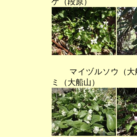
ゲ（段原） 
マイヅルソウ（
ミ（大船山） タ