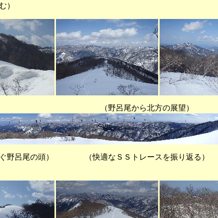
む）
呂尾から北方の展望）
野呂尾の頭） （快適なＳＳトレースを振り返る）