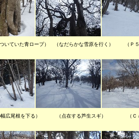
がついていた青ロープ） （なだらかな雪原を行く） （Ｐ５
の幅広尾根を下る） （点在する芦生スギ） （Ｃａ