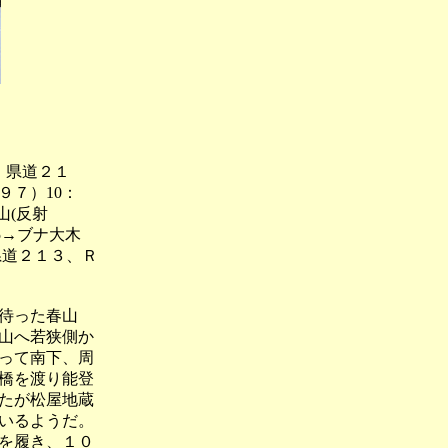
、県道２１
９７）10：
山(反射
45→ブナ大木
（県道２１３、Ｒ
待った春山
山へ若狭側か
って南下、周
橋を渡り能登
たが松屋地蔵
いるようだ。
を履き、１０