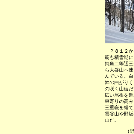
Ｐ８１２か
筋も積雪期に
鈍角二等辺三
ら大谷山へ連
んでいる。白
幹の曲がりく
の咲く山稜だ
広い尾根を進
東寄りの高み
三重嶽を経て
雲谷山や野坂
山だ。
（野呂尾