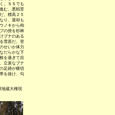
く。ＳＳでも
進む、悪戦苦
だ。標高２５
なり、退却も
ウノキから殆
プの傍を杉林
けブナのある
る雪原だ。登
のせいか体力
なだらかな下
根を過ぎて目
、立派なブナ
の足跡が横切
帯を抜け、勾
地蔵大権現