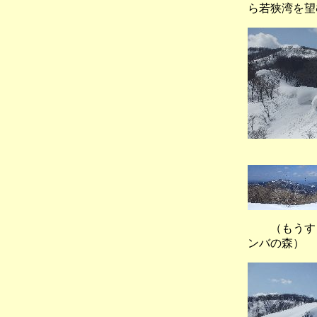
ら若狭湾を望
（野
（もうすぐ
ンバの森）