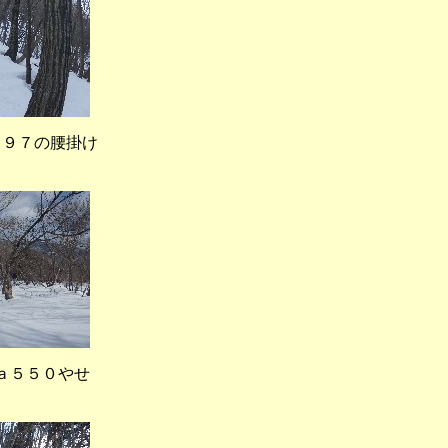
９７の腰掛け
５５０やせ