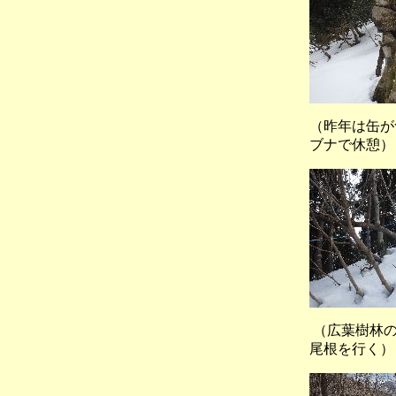
（昨年は缶
ブナで休憩）
（広葉樹林
尾根を行く）