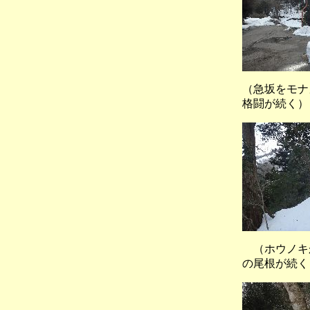
（急坂をモ
格闘が続く）
（ホウノ
の尾根が続く