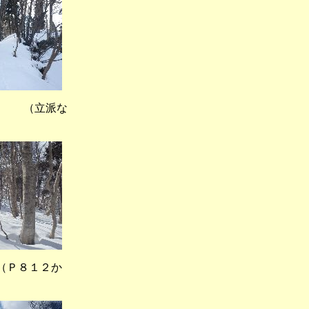
（立派な
Ｐ８１２か