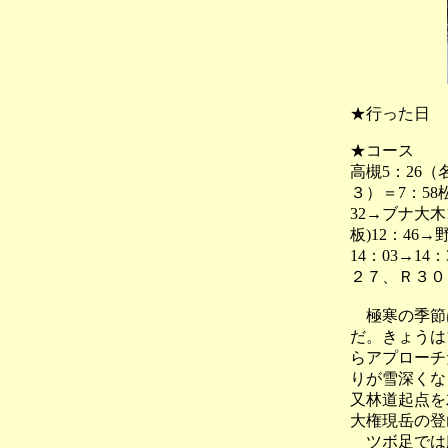
★行った日
★コース
高槻5：26
３）＝7：58
32→ブナ大木1
板)12：46→
14：03→1
２７、Ｒ３０
極寒の季節
だ。きょうは
らアプローチ
りが雪深くな
又林道起点を
大権現岳の登
ツボ足では膝