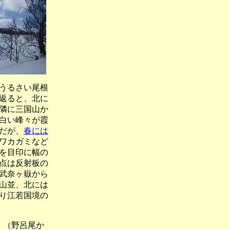
うるさい尾根
返ると、北に
隣に三国山か
白い峰々が霞
だが、
春には
ワカガミなど
を目印に幅の
点は反射板の
武奈ヶ嶽から
山並、北には
り江若国境の
野呂尾か