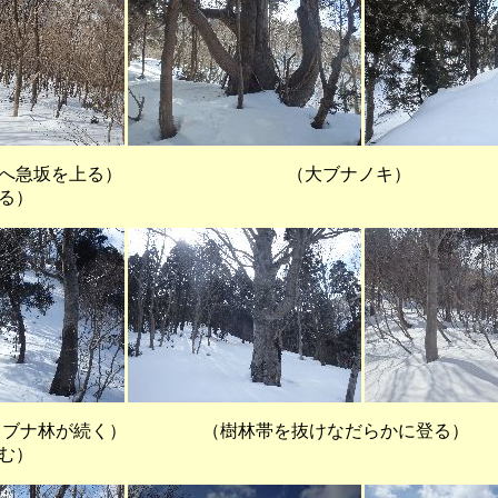
へ急坂を上る） （大ブナノキ） 
る）
が続く） （樹林帯を抜けなだらかに登る） （
む）