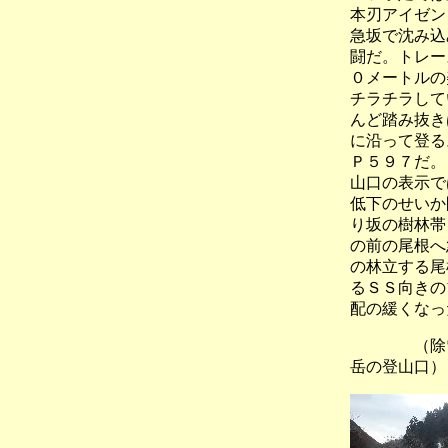
本刃アイゼン
急坂で沈み込
闘だ。トレー
０メートルの
チラチラして
んど踏み抜き
に沿って登る
Ｐ５９７だ。
山口の表示で
低下のせいか
り坂の樹林帯
の前の尾根へ
の林立する尾
るＳＳ向きの
配の緩くなっ
（除雪は
岳の登山口）