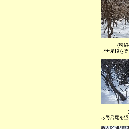
（稜線
ブナ尾根を登
（ブナ林
ら野呂尾を望