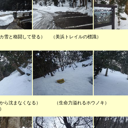
ナカ雪と格闘して登る） （美浜トレイルの標識） （
キから沈まなくなる） （生命力溢れるホウノキ）
）