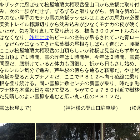
をザックに忍ばせて松屋地蔵大権現岳登山口から急坂に取り付
み、次の一歩がだせず、ずるずると滑りながら、斜面を斜めに
スのない厚手のモナカ雪の急坂ラッセルはよほどの馬力が必要
美浜トレイル標識辺りから沈み込みが少なくモナカの皮が硬く
いたが、気を取り直して登り続ける。標高３００メートルのホ
はなくなり、
昨年には
缶ビールの空缶が吊るされていた青ロー
。なだらかになってきた広葉樹の尾根をしばらく進むと、腰掛
ここが松屋地蔵大権現岳の山頂らしいが銘板は見当たらず単な
は山頂まで１時間、雪の昨年は１時間半、今年は２時間、雪質
問題だ。腰掛けていると体力も回復し、折から日もさし始め、
をルンルン気分で進み、芦生杉の傍らを通ると鞍部だ。やせ尾
急坂を登ると大ブナノキだ。ここでＰ８１２へ向う稜線に乗り
根を登り続ける。固い雪原に数センチの新雪が乗り、時たま兎
ブナ林を木漏れ日を浴びて登る。やがてＣａ７５０付近で樹林
た見晴しのよい雪原を進むと広い丸い丘のＰ８１２だ。
松屋まで） （神社横の登山口駐車場） （松屋