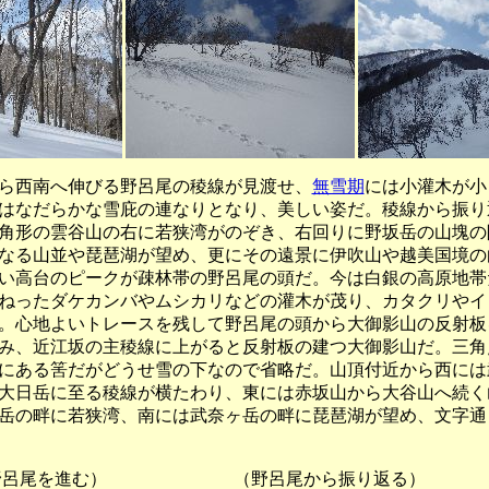
ら西南へ伸びる野呂尾の稜線が見渡せ、
無雪期
には小灌木が小
はなだらかな雪庇の連なりとなり、美しい姿だ。稜線から振り
角形の雲谷山の右に若狭湾がのぞき、右回りに野坂岳の山塊の
なる山並や琵琶湖が望め、更にその遠景に伊吹山や越美国境の
い高台のピークが疎林帯の野呂尾の頭だ。今は白銀の高原地帯
ねったダケカンバやムシカリなどの灌木が茂り、カタクリやイ
。心地よいトレースを残して野呂尾の頭から大御影山の反射板
み、近江坂の主稜線に上がると反射板の建つ大御影山だ。三角
にある筈だがどうせ雪の下なので省略だ。山頂付近から西には
大日岳に至る稜線が横たわり、東には赤坂山から大谷山へ続く
岳の畔に若狭湾、南には武奈ヶ岳の畔に琵琶湖が望め、文字通
を進む） （野呂尾から振り返る） （