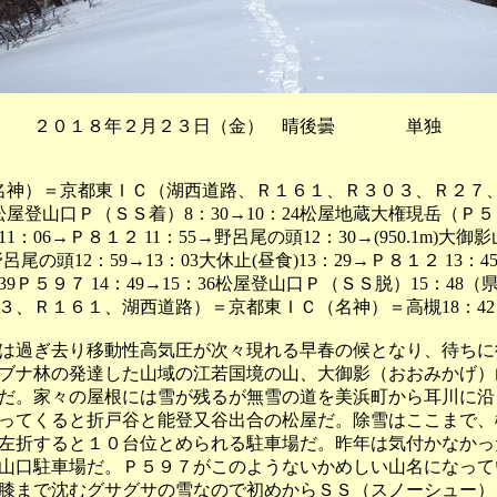
 ２０１８年２月２３日（金） 晴後曇 単独
（名神）＝京都東ＩＣ（湖西道路、Ｒ１６１、Ｒ３０３、Ｒ２７
松屋登山口Ｐ（ＳＳ着）8：30→10：24松屋地蔵大権現岳（Ｐ５
1：06→Ｐ８１２ 11：55→野呂尾の頭12：30→(950.1m)大御影
野呂尾の頭12：59→13：03大休止(昼食)13：29→Ｐ８１２ 13：
4：39Ｐ５９７ 14：49→15：36松屋登山口Ｐ（ＳＳ脱）15：48
３、Ｒ１６１、湖西道路）＝京都東ＩＣ（名神）＝高槻18：42
は過ぎ去り移動性高気圧が次々現れる早春の候となり、待ちに
ブナ林の発達した山域の江若国境の山、大御影（おおみかげ）
だ。家々の屋根には雪が残るが無雪の道を美浜町から耳川に沿
ってくると折戸谷と能登又谷出合の松屋だ。除雪はここまで、
左折すると１０台位とめられる駐車場だ。昨年は気付かなかっ
山口駐車場だ。Ｐ５９７がこのようないかめしい山名になって
まで沈むグサグサの雪なので初めからＳＳ（スノーシュー）