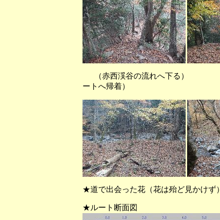
（赤西渓谷の流れへ下
ートへ帰着）
★道で出会った花（花は殆ど見かけず
★ルート断面図