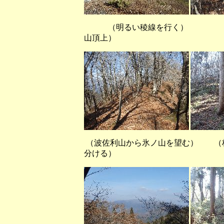
（明るい稜線を行く） （
山頂上）
（波佐利山から氷ノ山を望む） （
分ける）