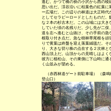
進む。かつて橋の袂の小沢から西の稜
思い出だ。渓谷沿いに枯葉色の紅葉に
ー広場だ。この辺りの林道は大正時代
としてセラピーロードとしたものだ。
な２本の杉古木だ。この山域には大き
していた頃の名残りだ。少し先が二俣
道を左へ進むと山抜け、その手前の急
根取り付き点だ。急な樹林帯尾根を頑
りで黄葉は終盤を迎え落葉絨毯だ。そ
り、大きな切り株の点在する２次林と
西山頂上だ。山頂からの見晴しはよく
彼方に植松山、その東側に下山時に通
く山並みが望める。
（赤西林道ゲート前駐車場） （森
登山口）