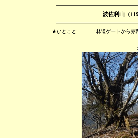
波佐利山（119
★ひとこと 「林道ゲートから赤西