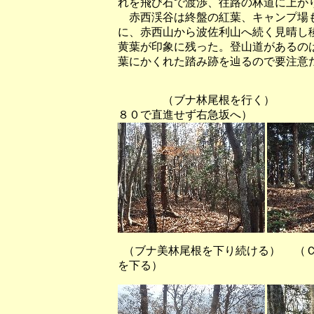
れを飛び石で渡渉、往路の林道に上が
赤西渓谷は終盤の紅葉、キャンプ場も
に、赤西山から波佐利山へ続く見晴し
黄葉が印象に残った。登山道があるの
葉にかくれた踏み跡を辿るので要注意
（ブナ林尾根を行く）
８０で直進せず右急坂へ）
（ブナ美林尾根を下り続ける） （
を下る）