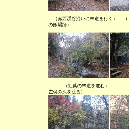
（赤西渓谷沿いに林道を行く） （
の飯場跡）
（紅葉の林道を進む
左俣の沢を渡る）