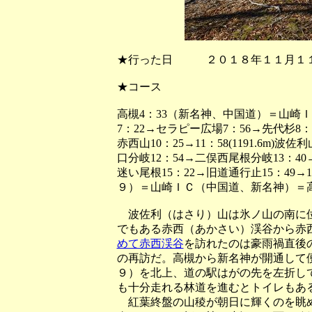
★行った日 ２０１８年１１月１
★コース
高槻4：33（新名神、中国道）＝山崎
7：22→セラピー広場7：56→先代杉8：10→
赤西山10：25→11：58(1191.6m)
口分岐12：54→二俣西尾根分岐13：40→
迷い尾根15：22→旧道通行止15：49→
９）＝山崎ＩＣ（中国道、新名神）＝高槻
波佐利（はさり）山は氷ノ山の南に位
でもある赤西（あかさい）渓谷から赤
めて赤西渓谷
を訪れたのは豪雨禍直後
の再訪だ。高槻から新名神が開通して
９）を北上、道の駅はがの先を左折し
も十分走れる林道を進むとトイレもあ
紅葉終盤の山稜が朝日に輝くのを眺め