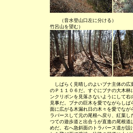
（音水登山口左に分ける） （
竹呂山を望む）
しばらく見晴しのよいブナ主体の広葉
のＰ１１０６だ。すぐにブナの大木林
ンクリボンを見落さないようにして右
見事だ。ブナの巨木を愛でながらしば
面に広がる木漏れ日の木々を愛でなが
ラバースして元の尾根へ戻り、紅葉し
つての遊歩道と出合うが直進の尾根道
めだ。右へ急斜面のトラバース道が設