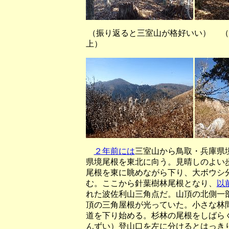
（振り返ると三室山が格好いい
上）
２年前には
三室山から鳥取・兵庫県
県境尾根を東北に向う。見晴しのよい
尾根を東に眺めながら下り、大ボウシ
む。ここから針葉樹林尾根となり、
以
れた波佐利山三角点だ。山頂の北側一
頂の三角屋根が光っていた。小さな林
道を下り始める。杉林の尾根をしばら
んずい）登山口を左に分けるとはっき