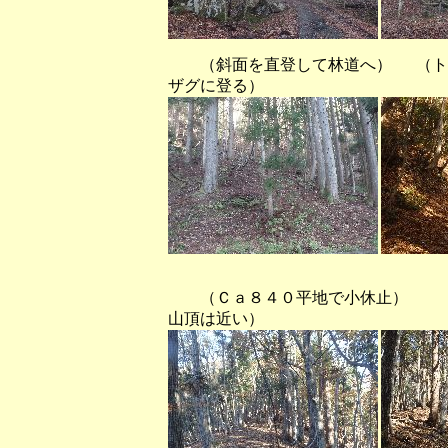
（斜面を直登して林道へ） （ト
ザグに登る）
（Ｃａ８４０平地で小休止） （針
山頂は近い）