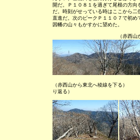
開だ。Ｐ１０８１を過ぎて尾根の方向
だ。時刻がせっている時はここから二
直進だ。次のピークＰ１１０７で初め
因幡の山々もかすかに望めた。
（赤西山からこれから通
（赤西山から東北へ稜線を下る
り返る）