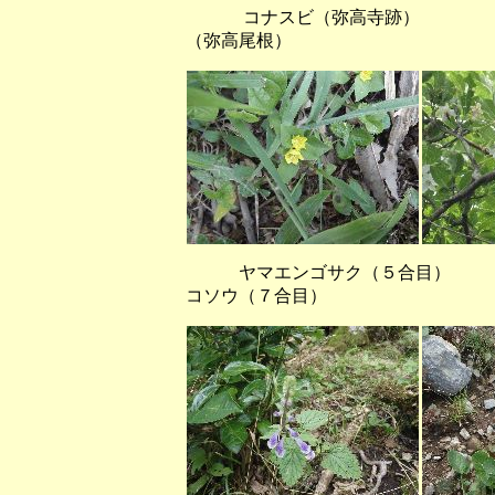
コナスビ（弥高寺跡） 
（弥高尾根）
ヤマエンゴサク（５合目
コソウ（７合目）