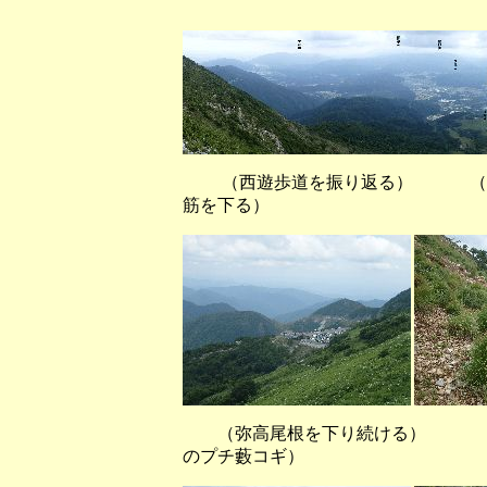
（西ピークから
（西遊歩道を振り返る） （８
筋を下る）
（弥高尾根を下り続ける）
のプチ藪コギ）