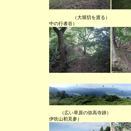
（大堀切を渡る） 
中の行者谷）
（弥高寺跡から
（広い草原の弥高寺跡）
伊吹山初見参）