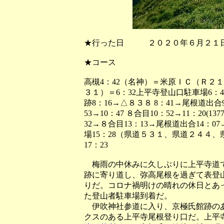
★行った日 ２０２０年６月２１
★コース
高槻4：42（名神）＝米原ＩＣ（Ｒ２
３１）＝6：32上平寺登山口駐車場6：4
跡8：16→△８３８ 8：41→尾根道出合
53→10：47 ８合目10：52→11：20(1
32→８合目13：13→尾根道出合14：07
場15：28（県道５３１、県道２４４
17：23
梅雨の中休みに久しぶりに上平寺道で
跡に寄り道し、弥高尾根を過ぎて表登
りだ。コロナ禍明けの晴れの休日とあ
た登山者駐車場到着だ。
伊吹神社参道に入り、京極氏館跡のあ
クスのある上平寺尾根登り口だ。上平