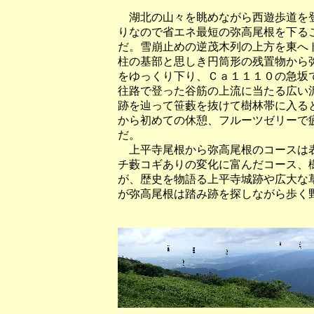
湖北の山々を眺めながら西遊歩道を登
りなので省エネ最短の弥高尾根を下る
だ。雪崩止めの逆茂木列の上方を東へ
柱の基部と思しき円筒形の残置物から
をゆっくり下り、Ｃａ１１１０の急坂
往路で登った谷筋の上流に当たる広い
跡を辿って笹藪を抜けて樹林帯に入る
から初めての休憩、フルーツゼリーで
だ。
上平寺尾根から弥高尾根のコースは表
チ藪コギありの変化に富んだコース、
が、歴史を物語る上平寺城跡や広大な
が弥高尾根は踏み跡を探しながら歩く
（西遊歩道から