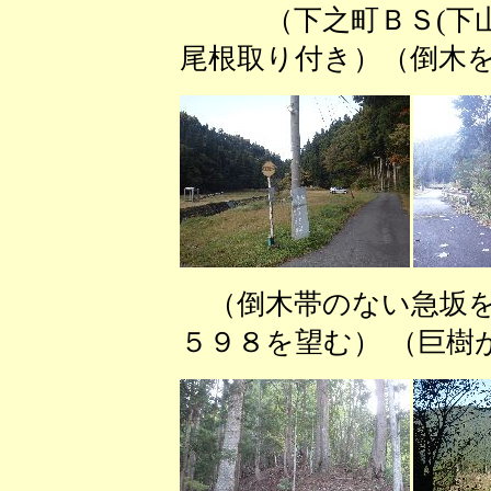
（下之町ＢＳ(下山
尾根取り付き）（倒木
（倒木帯のない急坂を
５９８を望む） （巨樹