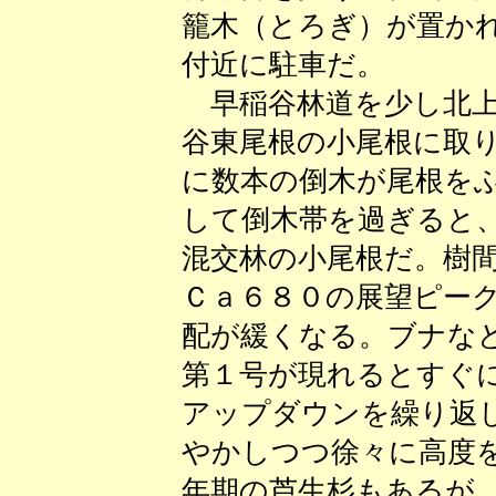
籠木（とろぎ）が置か
付近に駐車だ。
早稲谷林道を少し北上
谷東尾根の小尾根に取
に数本の倒木が尾根を
して倒木帯を過ぎると
混交林の小尾根だ。樹
Ｃａ６８０の展望ピー
配が緩くなる。ブナな
第１号が現れるとすぐ
アップダウンを繰り返
やかしつつ徐々に高度
年期の芦生杉もあるが