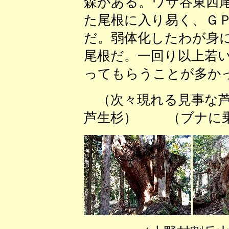
森がある。ワサ谷東西
た尾根に入り易く、Ｇ
だ。弱体化したわが身
尾根だ。一回り以上若
ってもらうことが多か
（次々現れる見事な芦
芦生杉） （ブナに乗