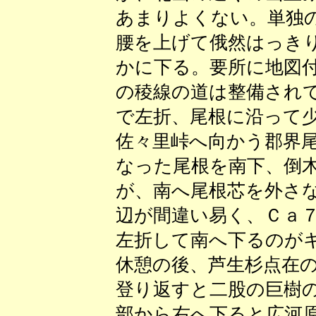
あまりよくない。単独
腰を上げて俄然はっき
かに下る。要所に地図
の稜線の道は整備され
で左折、尾根に沿って
佐々里峠へ向かう郡界
なった尾根を南下、倒
が、南へ尾根芯を外さ
辺が間違い易く、Ｃａ
左折して南へ下るのが
休憩の後、芦生杉点在
登り返すと二股の巨樹
部から右へ下ると広河