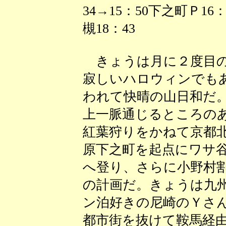
34→15：50下之町Ｐ1
槻18：43
きょうは月に２度目の
寂しいハロウィンでも
われて快晴の山日和だ
上一脈通じるところの
紅葉狩りをかねて京都
原下之町を起点にワサ
へ登り、さらに小野村
の計画だ。きょうは九
ン泊好きの尼崎のＹさ
都市街を抜けて鞍馬経