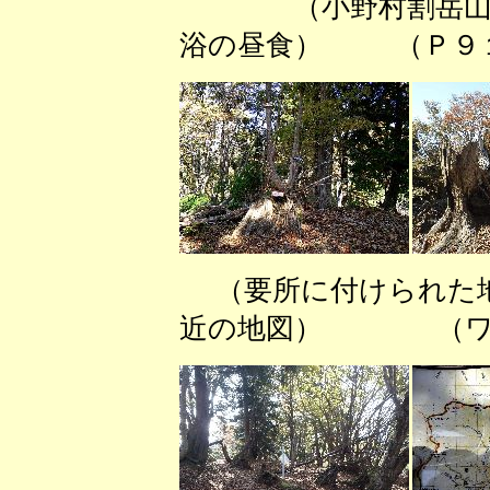
（小野村割岳山
浴の昼食） （Ｐ９１
（要所に付けられ
近の地図） （ワサ