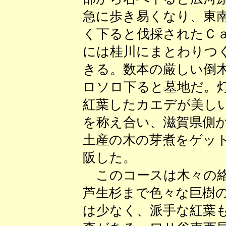
急に歩き易くなり、東
く下ると伐採されたＣ
には桂川にまとわりつ
きる。数本の厳しい倒
ロソロ下ると墓地だ。
紅葉したカエデが美し
を称え合い、滋賀県側
土産の木の芽煮をゲッ
阪した。
このコースは木々の絡
芦生杉まで色々な巨樹
は少なく、派手な紅葉