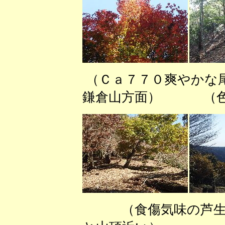
（Ｃａ７７０爽やかな尾
鎌倉山方面） （色
（食傷気味の芦生