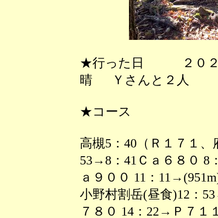
★行った日 ２０２
晴 Ｙさんと２人
★コース
高槻5：40（Ｒ１７１、
53→8：41Ｃａ６８０ 8
ａ９００ 11：11→(951m)
小野村割岳(昼食)12：53
７８０ 14：22→Ｐ７１１