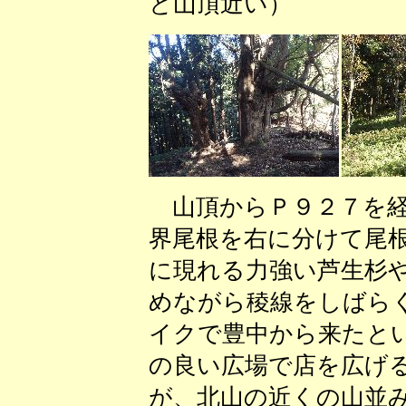
と山頂近い） （
山頂からＰ９２７を
界尾根を右に分けて尾
に現れる力強い芦生杉
めながら稜線をしばら
イクで豊中から来たと
の良い広場で店を広げ
が、北山の近くの山並