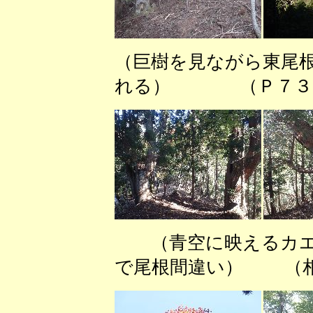
（巨樹を見ながら東尾
れる） （Ｐ７３７
（青空に映える
で尾根間違い） （相