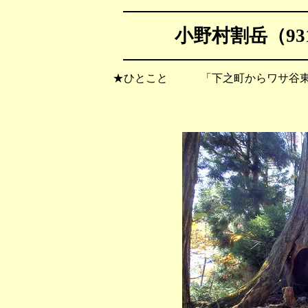
小野村割岳（931
★ひとこと 「下之町からワサ谷東