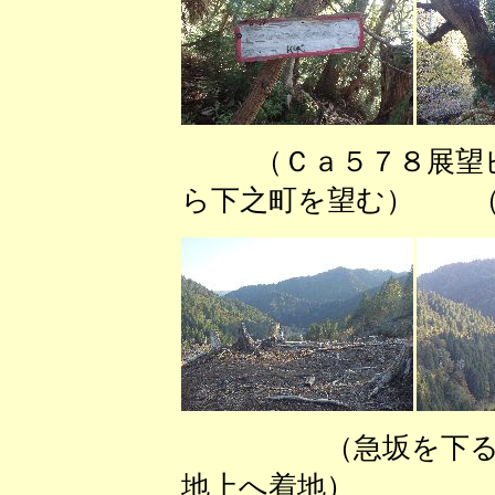
（Ｃａ５７８展望
ら下之町を望む） （
（急坂を
地上へ着地） （