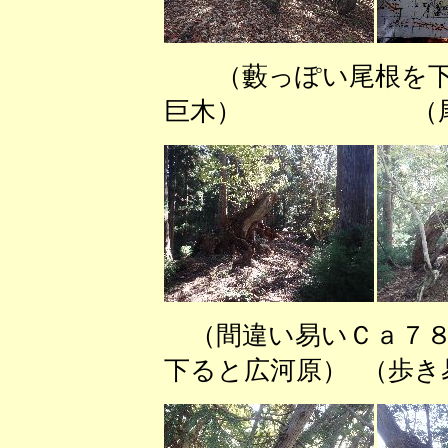
（藪っぽい尾
巨木） （尾根芯
（間違い易いＣａ７８
下ると広河原） （歩き