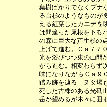
葉樹ばかりでなくブナ
る台杉のようなものが
える紅葉したカエデを
は間違った尾根を下る
の森に巨大な芦生杉の
上げて進む。Ｃａ７７
光を浴びつつ東の山間
がら進む。相変わらず
味になりながらＣａ９
踏み跡を辿る。ヌタ場
死した古株のある光砥
岳が望めるが木々に囲