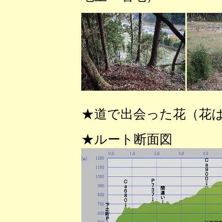
★道で出会った花（花
★ルート断面図