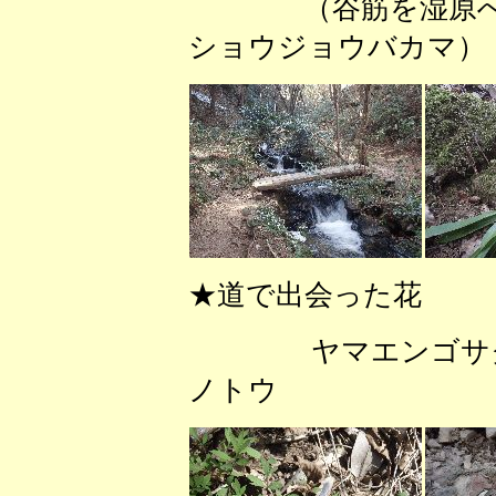
（谷筋を湿原
ショウジョウバカマ
★道で出会った花
ヤマエン
ノトウ 