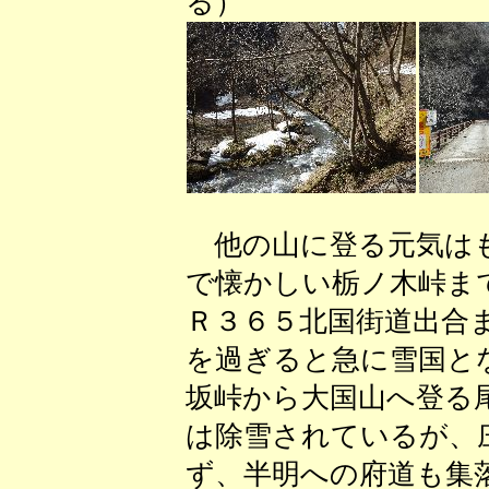
る）
他の山に登る元気はも
で懐かしい栃ノ木峠ま
Ｒ３６５北国街道出合
を過ぎると急に雪国と
坂峠から大国山へ登る
は除雪されているが、
ず、半明への府道も集