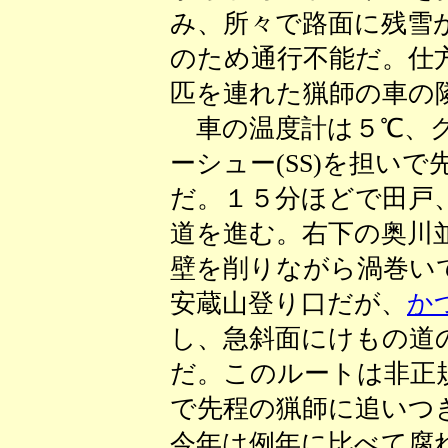
み、所々で路面に残雪
のため通行不能だ。仕
匹を連れた猟師の車の
車の温度計は５℃、グ
ーシュー(SS)を担い
だ。１５分ほどで田戸
道を進む。右下の奥川
壁を削りながら渦巻い
安蔵山登り口だが、
か
し、急斜面にけもの道
だ。このルートは非正
で先程の猟師に追いつ
今年は例年に比べて腐