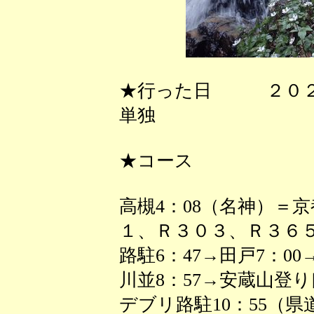
★行った日 ２０
単独
★コース
高槻4：08（名神）＝
１、Ｒ３０３、Ｒ３６５
路駐6：47→田戸7：00
川並8：57→安蔵山登り口
デブリ路駐10：55（