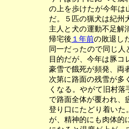
の上を歩けたが今年は
だ。５匹の猟犬は紀州
主人と犬の運動不足解
帰宅後
１年前
の敗退し
同一だったので同じ人
目的だが、今年は豚コ
豪雪で餓死が頻発、両
次第に路面の残雪が多
くなる。やがて旧村落
で路面全体が覆われ、
登り口にたどり着いた
が、精神的にも肉体的