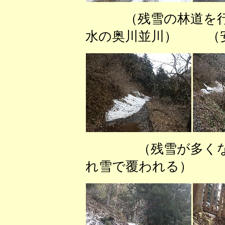
（残雪の林道を
水の奥川並川） （
（残雪が多く
れ雪で覆われる） 