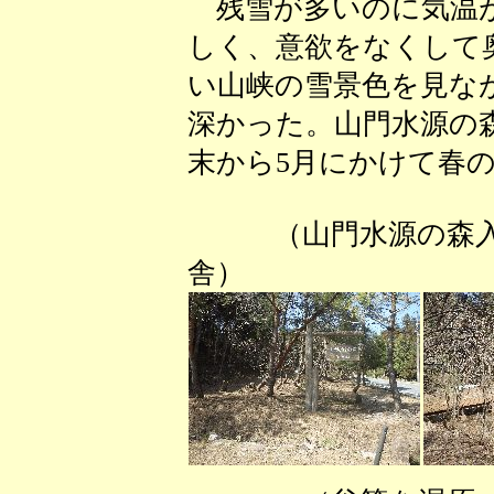
残雪が多いのに気温が
しく、意欲をなくして
い山峡の雪景色を見な
深かった。山門水源の
末から5月にかけて春
（山門水源の
舎） （谷筋の