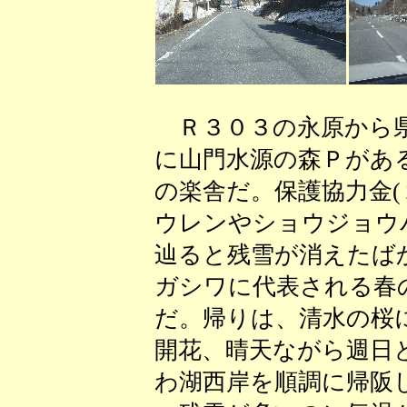
Ｒ３０３の永原から県
に山門水源の森Ｐがあ
の楽舎だ。保護協力金(
ウレンやショウジョウ
辿ると残雪が消えたば
ガシワに代表される春
だ。帰りは、清水の桜
開花、晴天ながら週日
わ湖西岸を順調に帰阪