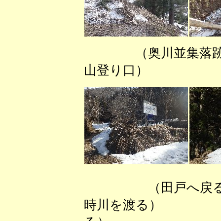
（奥川並
山登り口） （
（田戸へ
時川を渡る） 