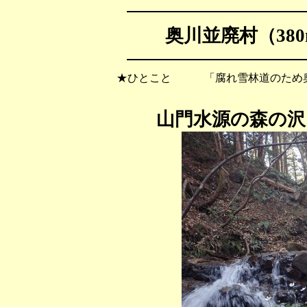
奥川並廃村（380
★ひとこと 「腐れ雪林道のため奥
山門水源の森の