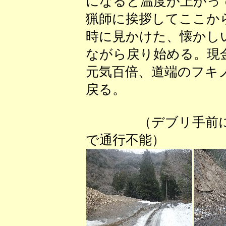
になると温度が上がっ
猟師に挨拶してここか
時に見かけた、懐かし
ながら戻り始める。現
元気百倍、道端のフキ
戻る。
（デブリ手前
で通行不能） （