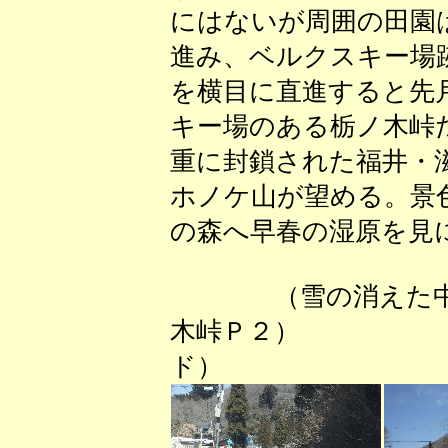
にはないが周囲の田園
進み、ベルクスキー場
を横目に直進すると先
キー場のある栃ノ木峠
重に封鎖された福井・
ホノケ山が望める。景
の森へ早春の湿原を見
（雪の消えた
木峠Ｐ２） （
ド）