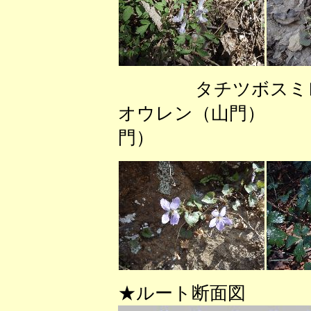
タチツボス
オウレン（山門） 
門）
★ルート断面図