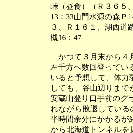
峠（昼食）（Ｒ３６５
13：33山門水源の森Ｐ
３、Ｒ１６１、湖西道
槻16：47
かつて３月末から４月
左千方へ数回登ってい
いると予想して、体力
しても、谷山辺りまで
安蔵山登り口手前のグ
れながら敗退している
半時間余分にかかるが
から北海道トンネルを