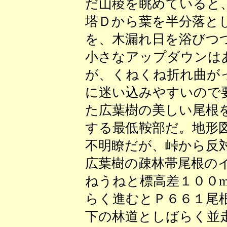
だ山稜を眺めていると
塔Ｄから葉を半分落と
を、木漏れ日を浴びつ
小さなアップダウンは
が、くねくね折れ曲が
に迷い込みやすいので
た広葉樹の美しい尾根
する最低鞍部だ。地形
不明瞭だが、峠から反
広葉樹の疎林帯尾根の
ねうねと標高差１００
らく進むとＰ６６１尾
下の林道としばらく並