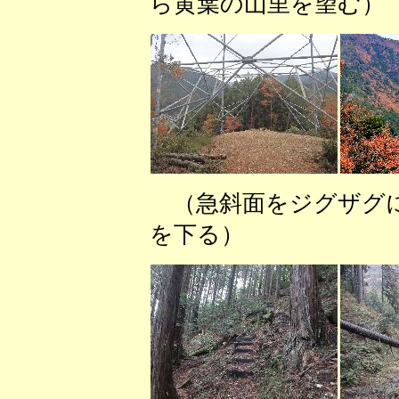
ら黄葉の山里を望む）
（急斜面をジグザ
を下る） （巡