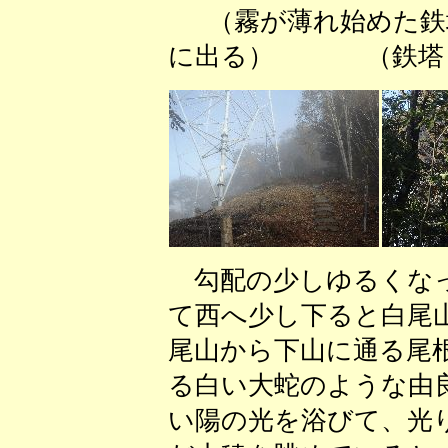
（霧が薄れ始めた
に出る） （鉄塔Ｃ
勾配の少しゆるくなっ
て西へ少し下ると白尾
尾山から下山に通る尾
る白い大蛇のような由
い陽の光を浴びて、光