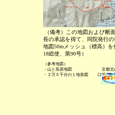
（備考）この地図および断面
長の承認を得て、同院発行の数
地図50mメッシュ（標高）
18総使、第90号）
（参考地図）
・山と高原地図 京都北
・２万５千分の１地形図 口坂本、