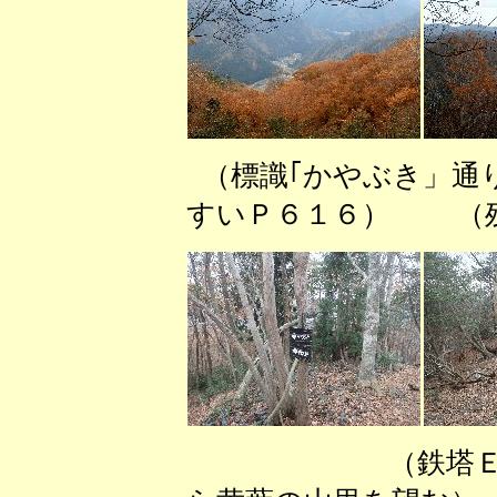
（標識｢かやぶき」通
すいＰ６１６） （残
（鉄塔Ｅ