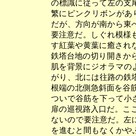
の標識に従って左の支
繁にピンクリボンがあ
だが、方向が南から東
要注意だ。しぐれ模様
す紅葉や黄葉に癒され
鉄塔台地の切り開きか
肌を背景にジオラマの
がり、北には往路の鉄
根端の北側急斜面を谷
ついで谷筋を下って小
扉の巡視路入口だ。こ
ないので要注意だ。左
を進むと間もなくかやぶ