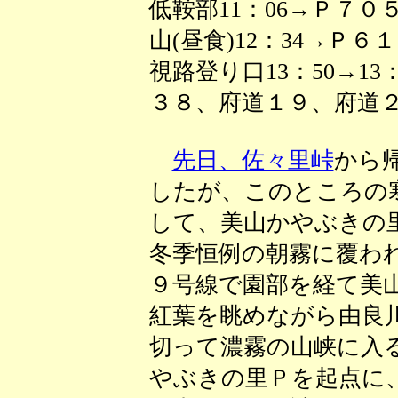
低鞍部11：06→Ｐ７０５ 1
山(昼食)12：34→Ｐ６１
視路登り口13：50→13
３８、府道１９、府道２
先日、佐々里峠
から
したが、このところの
して、美山かやぶきの
冬季恒例の朝霧に覆わ
９号線で園部を経て美
紅葉を眺めながら由良
切って濃霧の山峡に入
やぶきの里Ｐを起点に