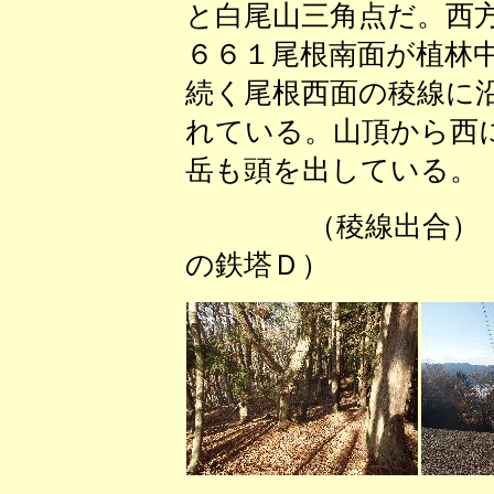
と白尾山三角点だ。西
６６１尾根南面が植林
続く尾根西面の稜線に
れている。山頂から西
岳も頭を出している。
（稜線出
の鉄塔Ｄ） （