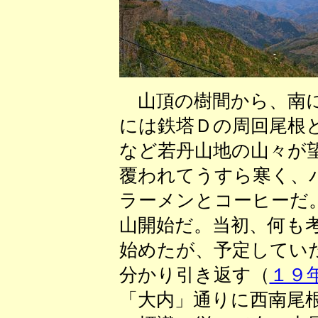
山頂の樹間から、南に
には鉄塔Ｄの周回尾根
など若丹山地の山々が
覆われてうすら寒く、
ラーメンとコーヒーだ
山開始だ。当初、何も
始めたが、予定してい
分かり引き返す（
１９
「大内」通りに西南尾