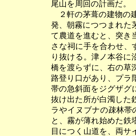
尾山を周回の計画だ。
２軒の茅葺の建物の建
発、朝霧につつまれた
て農道を進むと、突き
さな祠に手を合わせ、
り抜ける。津ノ本谷に
橋を渡らずに、右の草
路登り口があり、プラ
帯の急斜面をジグザグ
抜け出た所が白濁した
ラやイヌブナの疎林帯
と、霧が薄れ始めた鉄
目につく山道を、両サ