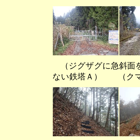
（ジグザグに急斜面
ない鉄塔Ａ） （クマ