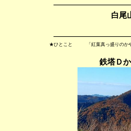
白尾山
★ひとこと 「紅葉真っ盛りのかや
鉄塔Ｄ