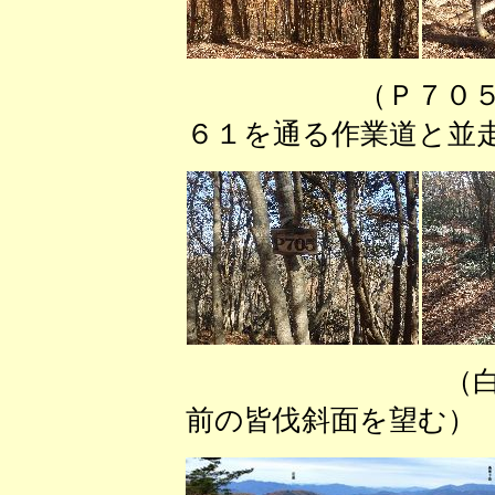
（Ｐ７０
６１を通る作業道と
（白尾山から
前の皆伐斜面を望む）