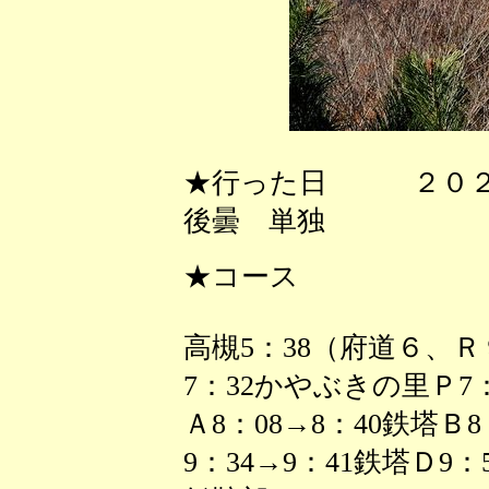
★行った日 ２０２
後曇 単独
★コース
高槻5：38（府道６、
7：32かやぶきの里Ｐ7
Ａ8：08→8：40鉄塔Ｂ
9：34→9：41鉄塔Ｄ9：