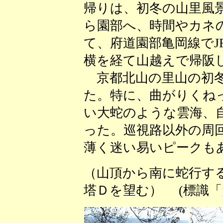
帰りは、初冬の山里風
ら園部へ、時間やカネ
て、府道園部亀岡線でJ
横を経て山越えで帰阪
京都北山の里山の初冬
た。特に、曲がりくね
い大蛇のような雲海、
った。巡視路以外の周
薄く迷い易いピークもあ
（山頂から南に蛇行す
塔Ｄを望む） (標識「