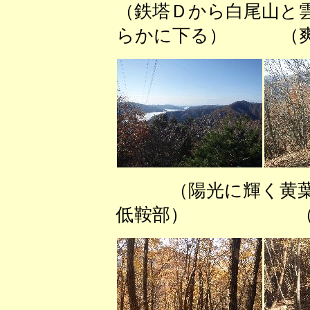
（鉄塔Ｄから白尾山と
らかに下る） （爽
（陽光に輝く
低鞍部） （若い