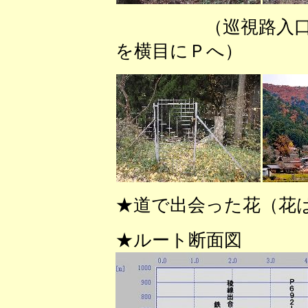
（巡視路入口
を横目にＰへ） 
★道で出会った花（花
★ルート断面図