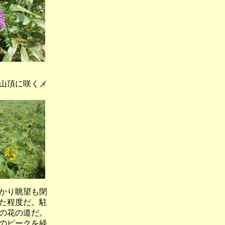
山頂に咲くメ
かり眺望も閉
た程度だ。駐
の花の道だ。
のピークを経