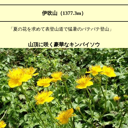
伊吹山（1377.3m）
 「夏の花を求めて表登山道で猛暑のバテバテ登山」
山頂に咲く豪華なキンバイソウ