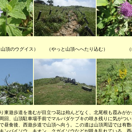
た山頂のウグイス） （やっと山頂へへたり込む） （
東遊歩道を進むが目立つ花は殆んどなく、北尾根も霞みがか
周回、山頂駐車場手前でマルバダケブキの咲き残りに気がつい
で昼食後、西遊歩道で山頂へ向う。この道は山頂周辺では有数
キンバイソウ、キオン、クガイソウなどが咲き乱れている。西