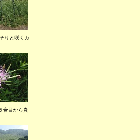
そりと咲くカ
合目から炎