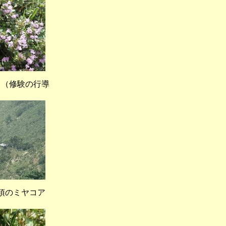
（修験の行導
頂のミヤコア