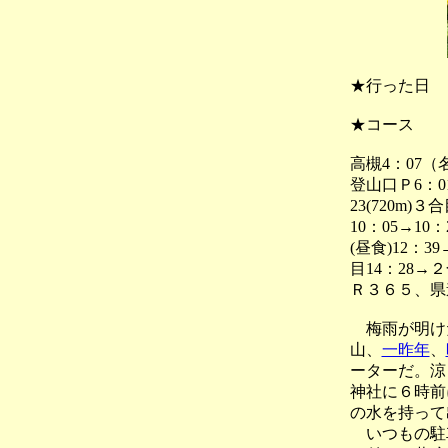
★行った日
★コース
高槻4：07
登山口Ｐ6：01
23(720m)
10：05→10：
(昼食)12：3
目14：28→２
Ｒ３６５、県
梅雨が明けた
山、
一昨年
、
ーターだ。涼
神社に６時前
の水を持って
いつもの駐車