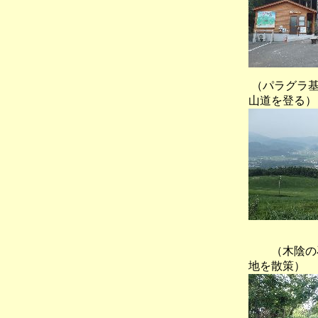
（パラグラ基
山道を登る）
（木陰の石
地を散策）