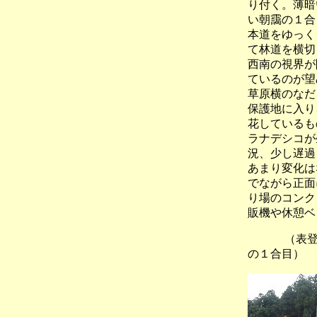
り付く。薄暗
い朝靄の１合
本道をゆっく
て林道を横切
西南の視界が
ているのが望
草原横のなだ
保護地に入り
花しているも
ラナデシコが
況、少し遅過
あまり変化は
でながら正面
り場のコンク
販機や休憩ベ
（表登山道
の１合目）