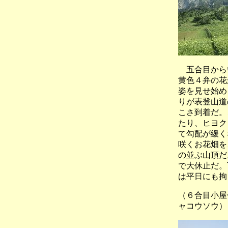
五合目からい
黄色４弁の花
姿を見せ始め
りが表登山道
こさ到着だ。
たり、ヒヨク
て勾配が緩く
咲くお花畑を
の並ぶ山頂だ
で大休止だ。
は平日にも拘
（６合目小屋
ャコウソウ）