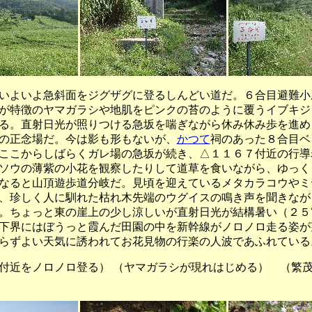
よいよ急斜面をジグザグに登るしんどい道だ。６合目避難小
が特徴のヤマガラシや地肌をピンクの苔のように覆うイブキジ
る。直射日光が照りつける急坂を喘ぎながら休み休み歩を進め
の正念場だ。今は影も形もないが、
かつて
祠のあった８合目ベ
ここからしばらくガレ場の急坂が続き、△１１６７付近の行導
ソウの薄紫の小花を観察したりして道草を食いながら、ゆっく
なると山頂遊歩道分岐だ。見頃を迎えているメタカラコウやミ
、珍しく人に馴れた枯れ木先端のウグイスの鳴き声を聞きなが
。ちょっと東の崖上の少し涼しいが直射日光が結構暑い（２５
下界にはぼうっと霞んだ田園の中を新幹線がノロノロ走る姿が
らずよい天気に誘われてお花見物の行楽の人波であふれている
付近をノロノロ登る） （ヤマガラシが現れはじめる） （繁