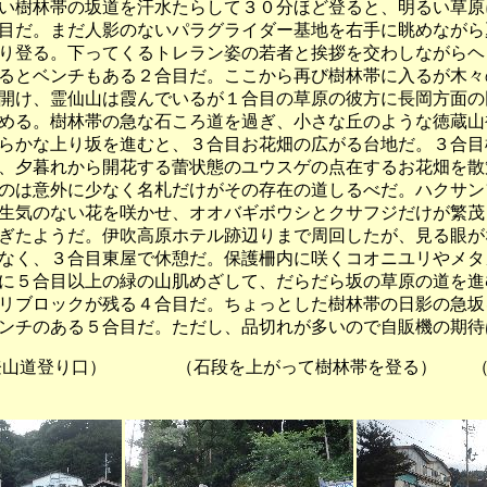
い樹林帯の坂道を汗水たらして３０分ほど登ると、明るい草原
目だ。まだ人影のないパラグライダー基地を右手に眺めながら
り登る。下ってくるトレラン姿の若者と挨拶を交わしながらヘ
るとベンチもある２合目だ。ここから再び樹林帯に入るが木々
開け、霊仙山は霞んでいるが１合目の草原の彼方に長岡方面の
める。樹林帯の急な石ころ道を過ぎ、小さな丘のような徳蔵山
らかな上り坂を進むと、３合目お花畑の広がる台地だ。３合目
、夕暮れから開花する蕾状態のユウスゲの点在するお花畑を散
のは意外に少なく名札だけがその存在の道しるべだ。ハクサン
生気のない花を咲かせ、オオバギボウシとクサフジだけが繁茂
ぎたようだ。伊吹高原ホテル跡辺りまで周回したが、見る眼が
なく、３合目東屋で休憩だ。保護柵内に咲くコオニユリやメタ
に５合目以上の緑の山肌めざして、だらだら坂の草原の道を進
リブロックが残る４合目だ。ちょっとした樹林帯の日影の急坂
ンチのある５合目だ。ただし、品切れが多いので自販機の期待
登り口） （石段を上がって樹林帯を登る） （蒸