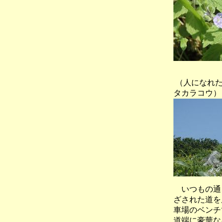
（人になれ
タカラコウ）
いつもの通り
ざされた道を
車場のベンチ
道端に豪華な