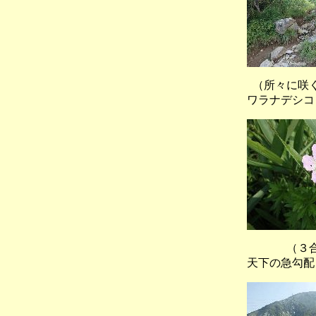
（所々に咲
ワラナデシコ
（３合目東
天下の急勾配