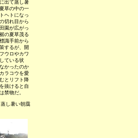
に出て蒸し暑
夏草の中の一
トヘトになっ
の切れ目から
田園が広がっ
裾の夏草茂る
標識手前から
策するが、開
フウロやカワ
している状
なかったのか
カラコウを愛
むとリフト降
を抜けると自
は禁物だ。
し暑い朝靄