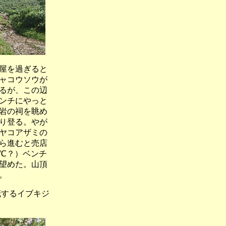
屋を過ぎると
ャコウソウが
るが、この辺
ンチにやっと
岩の祠を眺め
り登る。やが
ヤコアザミの
ら進むと売店
℃？）ベンチ
望めた。山頂
。
茂するイブキジ