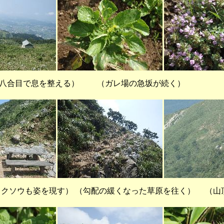
の八合目で息を整える） （ガレ場の急坂が続く） 
クソウも姿を現す） （勾配の緩くなった草原を往く） （山