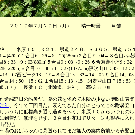
 ２０１９年７月２９日（月） 晴一時曇 単独
（名神）＝米原ＩＣ（Ｒ２１、県道２４８、Ｒ３６５、県道５５１
→(420m)１合目6：29→6：55(580m)２合目7：04→３合目お
３合目8：33→9：03(880m)５合目9：08→9：26 ６合避難小屋9：3
28(1220m)８合目10：38→11：27(1377.3m)伊吹山11：45→1
9→13：07西ピーク13：17→８合目13：32→14：05 ５合目14」08
合目14：50→15：02 １合目15：13→15：34表登山口Ｐ15：
道３７）＝長浜ＩＣ（北陸道、名神）＝高槻18：08
途端連日の酷暑だ。夏の花を求めて木陰の少ない伊吹山表登
昨年
、今年で三回目だ。衰えてきた自分にとってこの耐暑登山
しいうちに低標高を通り過ぎるべく、米原ＩＣからいつものル
に到着だ。無理をせず、３合目お花畑でＵターンも視界に入れ
出発だ。
場のおばちゃんに見送られてまだ無人の案内所前から表登山