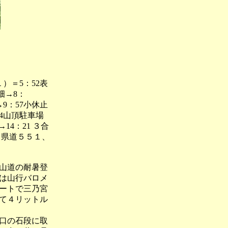
）＝5：52表
花畑→8：
2→9：57小休止
2：24山頂駐車場
→14：21 ３合
53（県道５５１、
山道の耐暑登
は山行バロメ
ートで三乃宮
て４リットル
口の石段に取