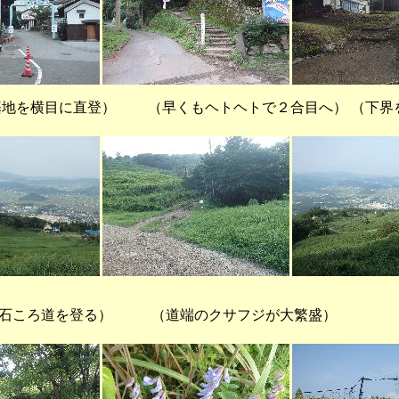
地を横目に直登） （早くもヘトヘトで２合目へ） （下界
ころ道を登る） （道端のクサフジが大繁盛） （