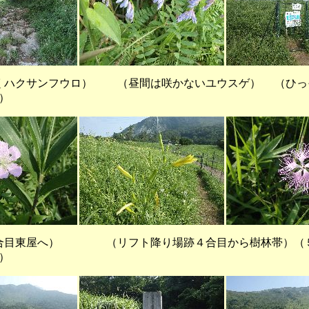
くハクサンフウロ） （昼間は咲かないユウスゲ） （ひっ
）
屋へ） （リフト降り場跡４合目から樹林帯）（５
）