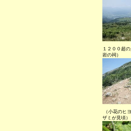
１２００超
岩の祠）
（小花のヒヨ
ザミが見頃）