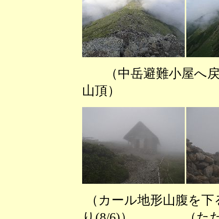
（中岳避難小
山頂） （赤石
（カール地形山腹を下る
り(8/6)） （ただい