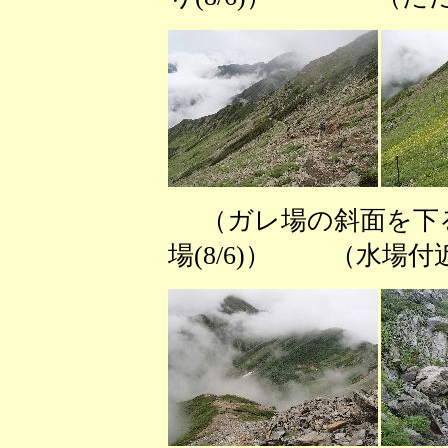
（ガレ場の斜面を下る(
場(8/6)） （水場付近