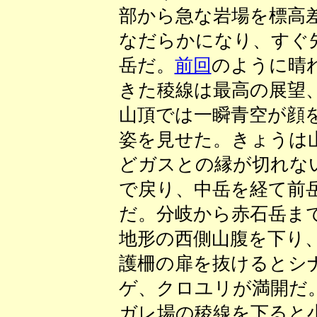
部から急な岩場を標高
なだらかになり、すぐ
岳だ。
前回
のように晴
きた稜線は最高の展望
山頂では一瞬青空が顔
姿を見せた。きょうは
どガスとの縁が切れな
で戻り、中岳を経て前
だ。分岐から赤石岳ま
地形の西側山腹を下り
護柵の扉を抜けるとシ
ゲ、クロユリが満開だ
ガレ場の稜線を下ると