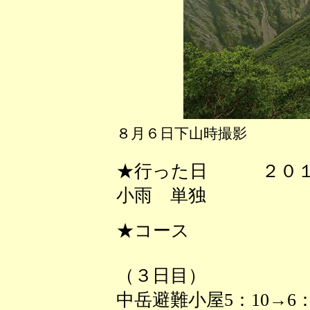
８月６日下山時撮影
★行った日 ２０１
小雨 単独
★コース
（３日目）
中岳避難小屋5：10→6：1