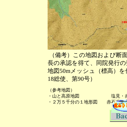
（備考）この地図および断面
長の承認を得て、同院発行の数
地図50mメッシュ（標高）
18総使、第90号）
（参考地図）
・山と高原地図 塩見・赤
・２万５千分の１地形図 赤石岳