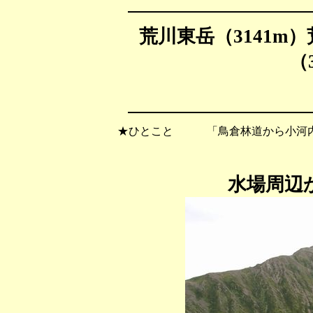
荒川東岳（3141m）
（3
★ひとこと 「鳥倉林道から小河内岳
水場周辺