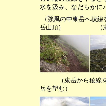
水を汲み、なだらかに
（強風の中東岳へ稜
岳山頂） （東岳
（東岳から稜線
岳を望む） 