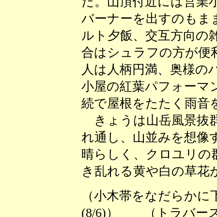
だ。山頂付近には営業
バーナーを出すのもま
ルト夕飯、交互方向の
合はシュラフの方が便
人は人柄円満、奥様の
小屋の紅葉パフォーマ
続で屋根をたたく雨音
きょうは山岳風景抜群
れ通し、山並みを想像
晴らしく、クロユリの
き乱れる黄や白の草花
（小木帯をなだらかに下
(8/6)） （トラバース