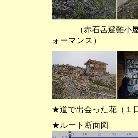
（赤石岳避難小
ォーマンス） （
★道で出会った花（１
★ルート断面図