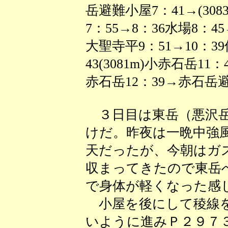
岳避難小屋7：41→(308
7：55→8：36水場8：4
大聖寺平9：51→10：39
43(3081m)小赤石岳11：
赤石岳12：39→赤石岳避
３日目は東岳（悪沢岳
けだ。昨夜は一晩中強
天だったが、今朝はガ
収まってきたので東岳
で身体が軽くなった感
小屋を後にして稜線を
いように進みＰ２９７