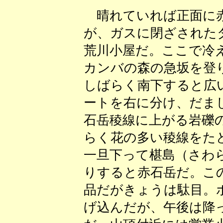
晴れていれば正面に赤
が、ガスに閉ざされた
荒川小屋だ。ここで冷
カンバの森の急坂を登
しばらく南下すると広
ートを右に分け、だま
石岳稜線に上がる岩礫
らく花の多い稜線をた
一旦下って椹島（さわ
りすると赤石岳だ。こ
品だがきょうは駄目。
げ込んだが、午後は降