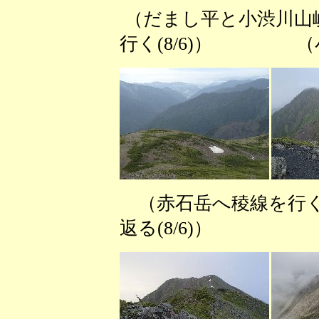
（だまし平と小渋川山峡(
行く(8/6)） （
（赤石岳へ稜線を行く(
返る(8/6)） 