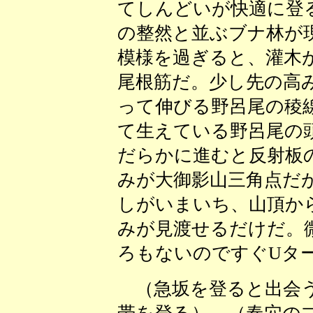
てしんどいが快適に登
の整然と並ぶブナ林が
模様を過ぎると、灌木
尾根筋だ。少し先の高
って伸びる野呂尾の稜
て生えている野呂尾の
だらかに進むと反射板
みが大御影山三角点だ
しがいまいち、山頂か
みが見渡せるだけだ。
ろもないのですぐUタ
（急坂を登ると出