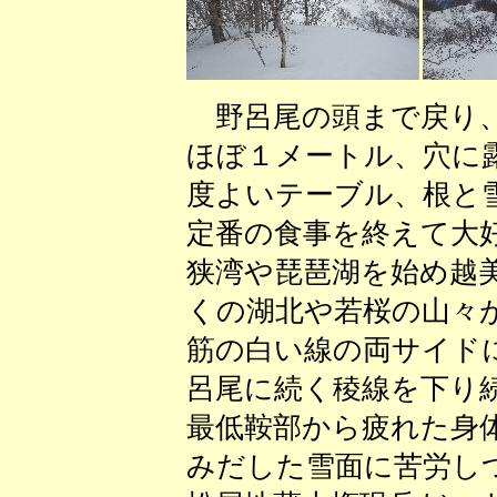
野呂尾の頭まで戻り、
ほぼ１メートル、穴に
度よいテーブル、根と
定番の食事を終えて大
狭湾や琵琶湖を始め越
くの湖北や若桜の山々
筋の白い線の両サイド
呂尾に続く稜線を下り
最低鞍部から疲れた身
みだした雪面に苦労し