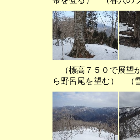
帯を登る） （春穴の
（標高７５０で展望
ら野呂尾を望む） （