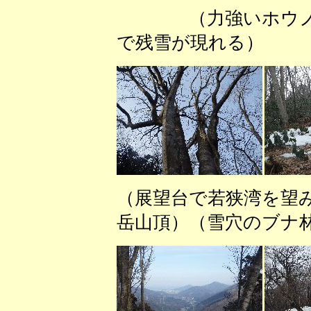
（力強いホウノ
で残雪が現れる） 
（展望台で若狭湾を望
岳山頂）（雪穴のブナ