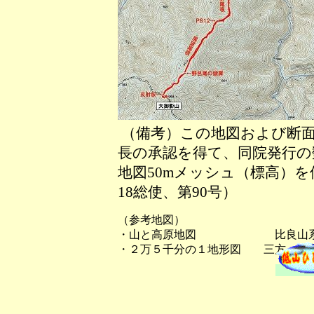
（備考）この地図および断面
長の承認を得て、同院発行の数
地図50mメッシュ（標高）
18総使、第90号）
（参考地図）
・山と高原地図 比良山系
・２万５千分の１地形図 三方