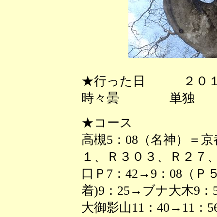
★行った日 ２０１
時々曇 単独
★コース
高槻5：08（名神）＝
１、Ｒ３０３、Ｒ２７、
口Ｐ7：42→9：08（
着)9：25→ブナ大木9：58
大御影山11：40→11：