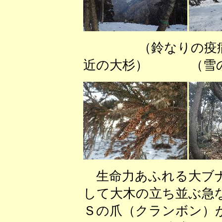
（鈴なりの疫病
近の大杉） （雪の
生命力あふれる大ブナ
して大木の立ち並ぶ急
Ｓの爪（クランボン）