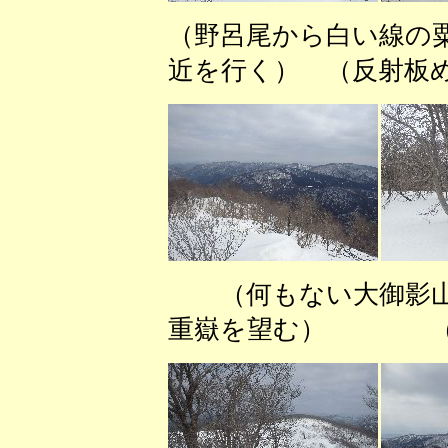
（野呂尾から白い線の
近を行く） （反射板
（何もない大御影
重嶽を望む） （野