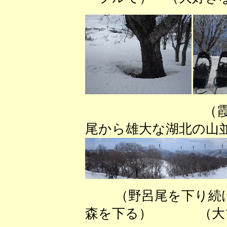
（霞んで遠く
尾から雄大な湖北の山
（野呂尾を下
森を下る） （大ブ