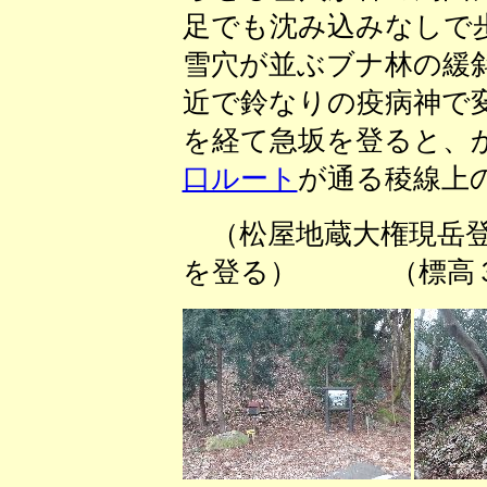
足でも沈み込みなしで
雪穴が並ぶブナ林の緩
近で鈴なりの疫病神で
を経て急坂を登ると、
口ルート
が通る稜線上
（松屋地蔵大権現岳登
を登る） （標高３