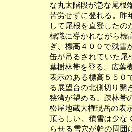
な丸太階段が急な尾根
苦労せずに登れる。昨
して尾根を直登したの
標識に導かれながら標
ぎ、標高４００で残雪
缶が吊るされていた尾
葉樹林帯を登る。広葉
表示のある標高５５０
る展望台の北側切り開
狭湾が望める。疎林帯
松屋地蔵大権現岳の表
頂らしい。積雪は少な
らせる雪穴が幹の周囲