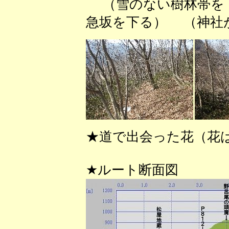
（雪のない樹林帯を
急坂を下る） （神社
★道で出会った花（花
★ルート断面図