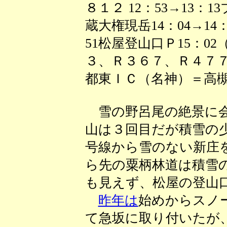
８１２ 12：53→13：1
蔵大権現岳14：04→14：
51松屋登山口Ｐ15：0
３、Ｒ３６７、Ｒ４７
都東ＩＣ（名神）＝高槻1
雪の野呂尾の絶景に会
山は３回目だが積雪の
号線から雪のない新庄
ら先の粟柄林道は積雪
も見えず、松屋の登山
昨年は
始めからスノー
て急坂に取り付いたが