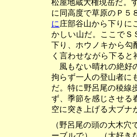
松屋地蔵大権現岳だ。
に同高度で草原のＰ５
に
庄部谷山から下りに
かしい山だ。ここでＳ
下り、ホウノキから勾
く言わせながら下ると
風もない晴れの絶好の
拘らず一人の登山者に
だ。特に野呂尾の稜線
ず、季節を感じさせる
空に突き上げる大ブナ
（野呂尾の頭の大木穴
ーブルで） （大好き