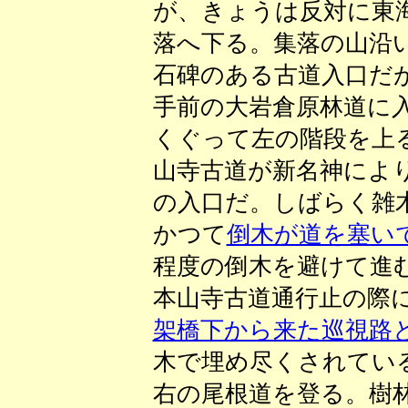
が、きょうは反対に東
落へ下る。集落の山沿
石碑のある古道入口だ
手前の大岩倉原林道に
くぐって左の階段を上
山寺古道が新名神によ
の入口だ。しばらく雑
かつて
倒木が道を塞い
程度の倒木を避けて進
本山寺古道通行止の際
架橋下から来た巡視路
木で埋め尽くされてい
右の尾根道を登る。樹