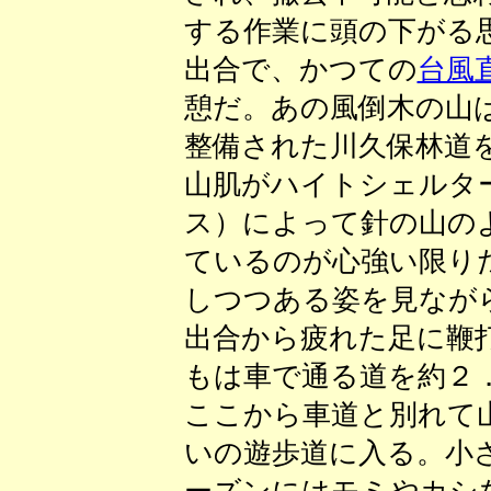
する作業に頭の下がる
出合で、かつての
台風
憩だ。あの風倒木の山
整備された川久保林道
山肌がハイトシェルタ
ス）によって針の山の
ているのが心強い限り
しつつある姿を見なが
出合から疲れた足に鞭
もは車で通る道を約２
ここから車道と別れて
いの遊歩道に入る。小