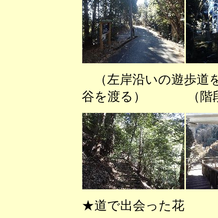
（左岸沿いの遊歩道
谷を渡る） （階段
★道で出会った花