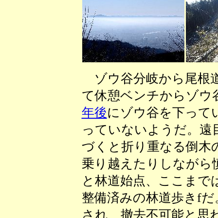
ゾウ谷分岐から尾根道
て休憩ベンチからゾウ
年後
にゾウ谷を下って
っていないようだ。遠
づくと折り重なる倒木
乗り越えたりしながら
と林道始点、ここまで
整備済みの林道歩きf
され、撤去不可能と思