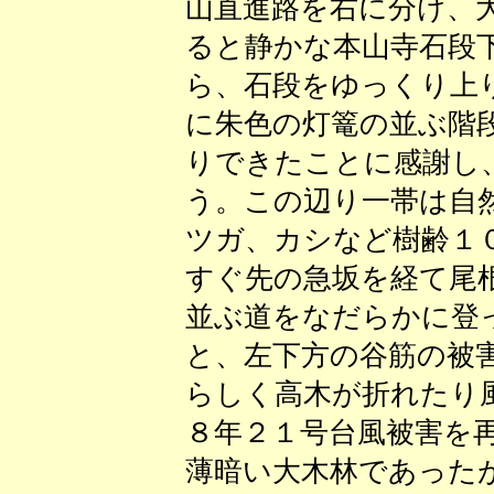
山直進路を右に分け、
ると静かな本山寺石段
ら、石段をゆっくり上
に朱色の灯篭の並ぶ階
りできたことに感謝し
う。この辺り一帯は自
ツガ、カシなど樹齢１
すぐ先の急坂を経て尾
並ぶ道をなだらかに登
と、左下方の谷筋の被
らしく高木が折れたり
８年２１号台風被害を
薄暗い大木林であった