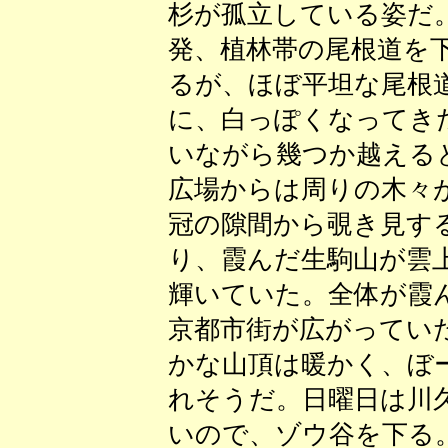
杉が孤立している姿だ
発、植林帯の尾根道を
るが、ほぼ平坦な尾根
に、白っぽくなってき
いながら幾つか越える
広場からは周りの木々
冠の隙間から覗き見す
り、霞んだ生駒山が雲
輝いていた。全体が霞
京都市街が広がってい
かな山頂は暖かく、ぼ
れそうだ。日曜日は川
いので、ゾウ谷を下る