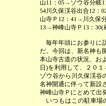
山11：05→ゾウ谷分岐1
54川久保渓谷出合12：0
山寺Ｐ12：41→川久保分
13→神峰山寺Ｐ13：30(
毎年年頭にお参りに訪
だ。今回は、新名神も
本山寺古道の状況、およ
日)を利用して、２０
ゾウ谷から川久保渓谷
名神開通に伴って新設
神峰山寺Ｐにとめて出
いつもはこの駐車場の