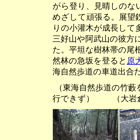
がら登り、見晴しのな
めざして頑張る。展望
りの小灌木が成長して
三好山や阿武山の彼方
た。平坦な樹林帯の尾
然林の急坂を登ると
原
海自然歩道の車道出
（東海自然歩道の竹藪
行できず） （大岩