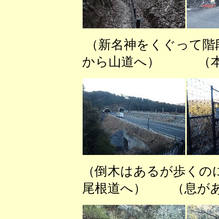
（新名神をくぐって階
から山道へ） （本
（倒木はあるが歩くの
尾根道へ） （息があ