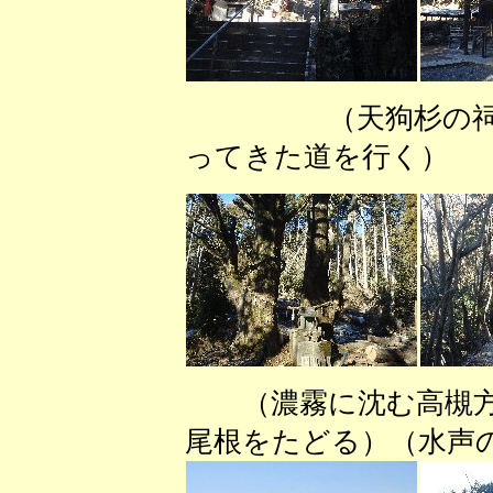
（天狗杉の祠
ってきた道を行く）
（濃霧に沈む高槻方
尾根をたどる）（水声