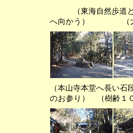
（東海自然歩道
へ向かう） （大杉
（本山寺本堂へ長い石
のお参り） （樹齢１