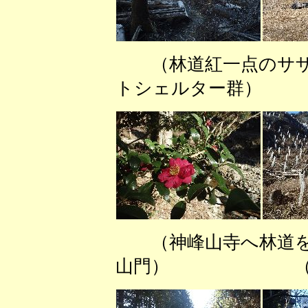
（林道紅一点のサザ
トシェルター群） 
（神峰山寺へ林
山門） （山門