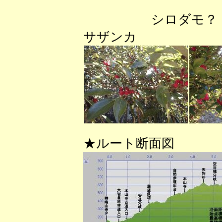
シロ
サザンカ 
★ルート断面図