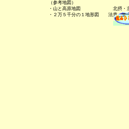
（参考地図）
・山と高原地図 北摂・京
・２万５千分の１地形図 法貴、京