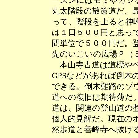
ーズンにはモミやカシ
丸太階段の散策道だ。
って、階段を上ると神
は１日５００円と思っ
間単位で５００円だ。
先のいこいの広場Ｐ（５
本山寺古道は道標やベ
GPSなどがあれば倒木
できる。倒木難路のゾ
道への復旧は期待薄だ
道は、関連の登山道の
個人的見解だ。現在の
然歩道と善峰寺へ抜け