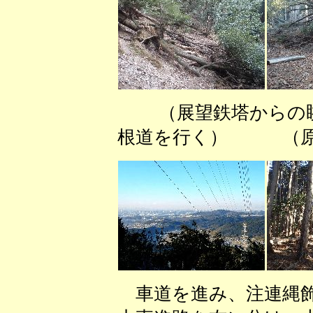
（展望鉄塔から
根道を行く） （原
車道を進み、注連縄飾