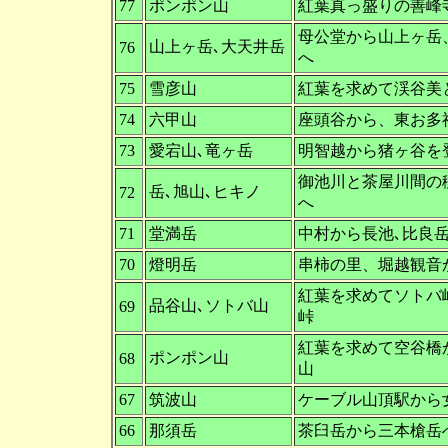
77
ポンポン山
紅葉真っ盛りの善峰
母公堂から山上ヶ岳
山上ヶ岳､大天井岳
76
へ
75
雪彦山
紅葉を求めて渓谷美
74
六甲山
座頭谷から、東お多
73
愛宕山､竜ヶ岳
明智越から猪ヶ谷を
御池川と茶屋川間の
岳､旭山､ヒキノ
72
へ
71
堂満岳
中村から長池､比良
70
燈明岳
串柿の里、堀越観音
紅葉を求めてソトバ
品谷山､ソトバ山
69
峠
紅葉を求めて空谷橋
ポンポン山
68
山
67
筑波山
ケーブル山頂駅から
66
那須岳
茶臼岳から三本槍岳