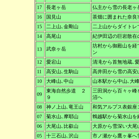
17
長老ヶ岳
仏主から雪の長老ヶ
16
国見山
茶畑に囲まれた奈良
15
二上山､金剛山
二上山からダイトレ
14
高尾山
紀伊田辺の巨岩散在
坊村から御殿山を経
武奈ヶ岳
13
ン
12
愛宕山
清滝から首無地蔵､
11
高安山､生駒山
高井田から雪の高安
10
大峰山､中山
山本駅から中山､大
東海自然歩道 ２
三田洞から百々ヶ峰
09
９
沼へ
08
神ノ上山､竜王山
和気アルプス表銀座
07
菊水山､摩耶山
鵯越駅から菊水山を
06
大尾山､比叡山
大原から雪深い大尾
05
十三石山､沢山
市ノ瀬から鷹ヶ峯へ