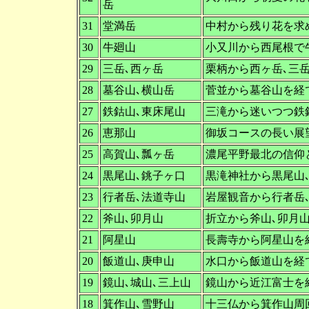
岳
31
堂満岳
中村から残り花を求
30
牛廻山
小又川から西尾根で
29
三岳､西ヶ岳
栗柄から西ヶ岳､三
28
墓谷山､横山岳
菅並から墓谷山を経
27
鉄鈷山､東床尾山
三滝から迷いつつ鉄
26
恵那山
御坂コースの長い展
25
高賀山､瓢ヶ岳
濃尾平野最北の信仰
24
黒尾山､銚子ヶ口
黒滝神社から黒尾山
23
行者岳､法道寺山
岩屋観音から行者岳
22
斧山､卯月山
折立から斧山､卯月
21
阿星山
長壽寺から阿星山を
20
飯道山､庚申山
水口から飯道山を経
19
鏡山､城山､三上山
鏡山から近江富士を
18
箕作山､雪野山
十三仏から箕作山周