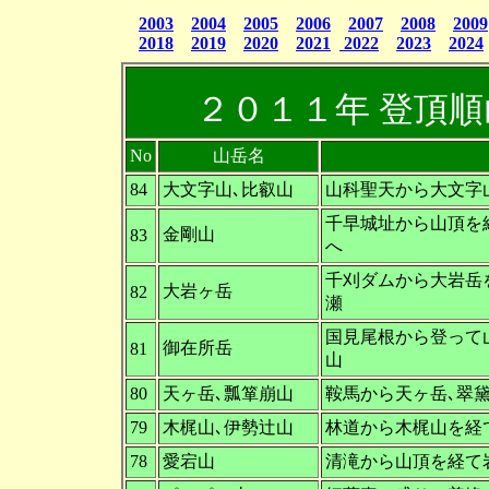
2003
2004
2005
2006
2007
2008
2009
2018
2019
2020
2021
2022
2023
2024
２０１１年 登頂
No
山岳名
84
大文字山､比叡山
山科聖天から大文字
千早城址から山頂を
金剛山
83
へ
千刈ダムから大岩岳
大岩ヶ岳
82
瀬
国見尾根から登って
御在所岳
81
山
80
天ヶ岳､瓢箪崩山
鞍馬から天ヶ岳､翠
79
木梶山､伊勢辻山
林道から木梶山を経
78
愛宕山
清滝から山頂を経て