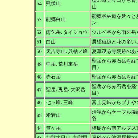
塩の道登り口から青
熊伏山
54
山
能郷谷林道を延々と
能郷白山
53
ン
52
雨乞岳､タイジョウ
ツルベ谷から雨乞岳
51
白山
展望稜線と花の多い
50
天吉寺山､呉枯ノ峰
夏草茂る寺院跡のあ
聖岳から赤石岳を経
中岳､荒川東岳
49
目）
48
赤石岳
聖岳から赤石岳を経
聖岳から赤石岳を経
聖岳､兎岳､大沢岳
47
目）
46
七ッ峰､三峰
富士見峠からブナや
清滝からケーブル廃
愛宕山
45
谷
44
笊ヶ岳
椹島から南アルプス
43
加賀大日山､加賀甲
真砂から池洞尾根で