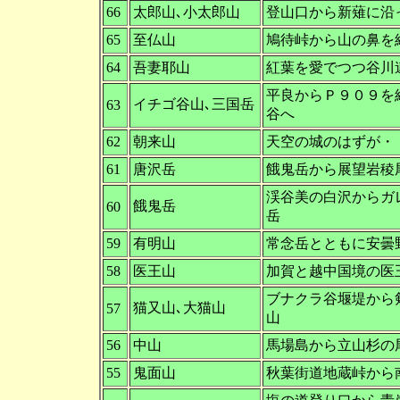
66
太郎山､小太郎山
登山口から新薙に沿
65
至仏山
鳩待峠から山の鼻を
64
吾妻耶山
紅葉を愛でつつ谷川
平良からＰ９０９を
イチゴ谷山､三国岳
63
谷へ
62
朝来山
天空の城のはずが・
61
唐沢岳
餓鬼岳から展望岩稜
渓谷美の白沢からガ
餓鬼岳
60
岳
59
有明山
常念岳とともに安曇
58
医王山
加賀と越中国境の医
ブナクラ谷堰堤から
猫又山､大猫山
57
山
56
中山
馬場島から立山杉の
55
鬼面山
秋葉街道地蔵峠から