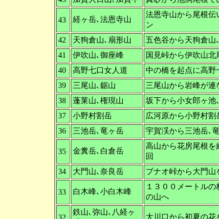
法恩寺山から尾根伝
経ヶ岳､法恩寺山
43
ン
42
天狗倉山､扇形山
五色谷から天狗倉山
41
伊吹山､御座峰
国見峠から伊吹山北
40
高野七口女人道
中の橋を起点に高野
39
三尾山､鋸山
三尾山から岩峰が連
38
蓬莱山､権現山
坂下から小女郎ヶ池
37
小野村割岳
広河原から小野村割
36
三池岳､竜ヶ岳
宇賀渓から三池岳､
高山から花房尾根を
金糞岳､白倉岳
35
回
34
大門山､奈良岳
ブナオ峠から大門山
１３００メートルの
白木峰､小白木峰
33
の山へ
鉄山､弥山､八経ヶ
大川口から初夏の花
32