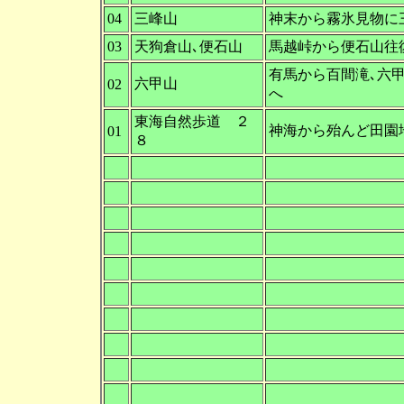
04
三峰山
神末から霧氷見物に
03
天狗倉山､便石山
馬越峠から便石山往
有馬から百間滝､六
六甲山
02
へ
東海自然歩道 ２
神海から殆んど田園
01
８